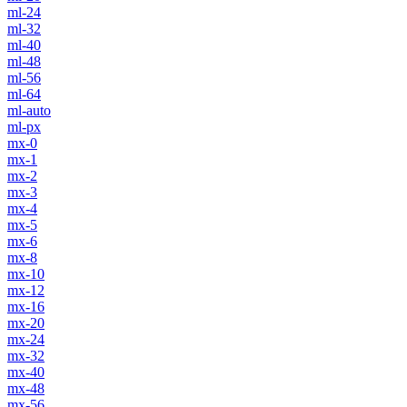
ml-24
ml-32
ml-40
ml-48
ml-56
ml-64
ml-auto
ml-px
mx-0
mx-1
mx-2
mx-3
mx-4
mx-5
mx-6
mx-8
mx-10
mx-12
mx-16
mx-20
mx-24
mx-32
mx-40
mx-48
mx-56