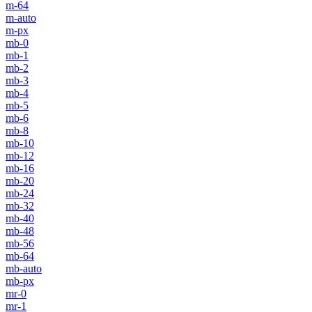
m-64
m-auto
m-px
mb-0
mb-1
mb-2
mb-3
mb-4
mb-5
mb-6
mb-8
mb-10
mb-12
mb-16
mb-20
mb-24
mb-32
mb-40
mb-48
mb-56
mb-64
mb-auto
mb-px
mr-0
mr-1