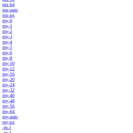
mx-64
mx-auto
mx-px
my-0
my-1
my-2
my-3
my-4
my-5
my-6
my-8
my-10
my-12
my-16
my-20
my-24
my-32
my-40
my-48
my-56
my-64
my-auto
my-px
-m-1
-m-2