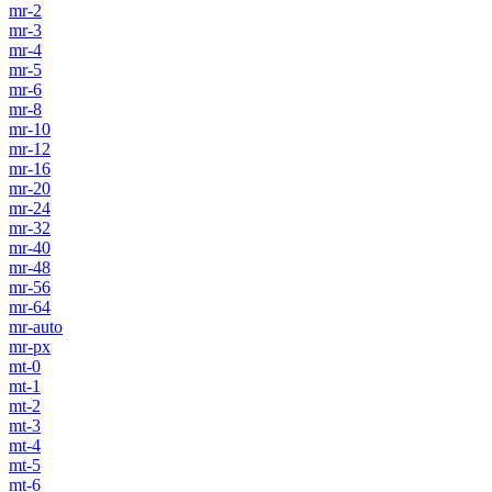
mr-2
mr-3
mr-4
mr-5
mr-6
mr-8
mr-10
mr-12
mr-16
mr-20
mr-24
mr-32
mr-40
mr-48
mr-56
mr-64
mr-auto
mr-px
mt-0
mt-1
mt-2
mt-3
mt-4
mt-5
mt-6