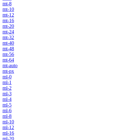
mt-8
mt-10
mt-12
mt-16
mt-20
mt-24
mt-32
mt-40
mt-48
mt-56
mt-64
mt-auto
mt-px
ml-0
ml-1
ml-2
ml-3
ml-4
ml-5
ml-6
ml-8
ml-10
ml-12
ml-16
ml-20