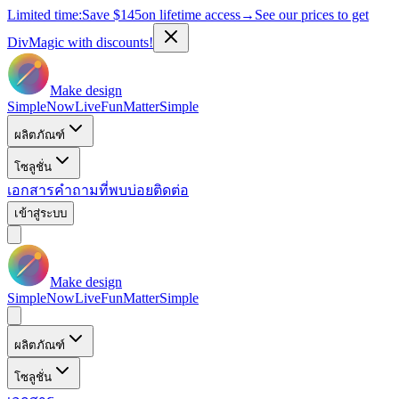
Limited time:
Save
$145
on lifetime access
→
See our prices to get
DivMagic with discounts!
Make design
Simple
Now
Live
Fun
Matter
Simple
ผลิตภัณฑ์
โซลูชั่น
เอกสาร
คำถามที่พบบ่อย
ติดต่อ
เข้าสู่ระบบ
Make design
Simple
Now
Live
Fun
Matter
Simple
ผลิตภัณฑ์
โซลูชั่น