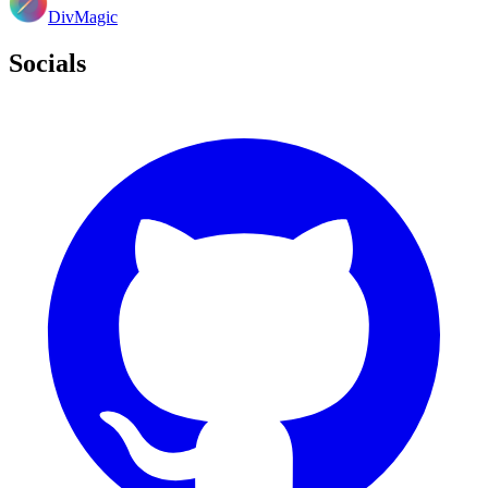
DivMagic
Socials