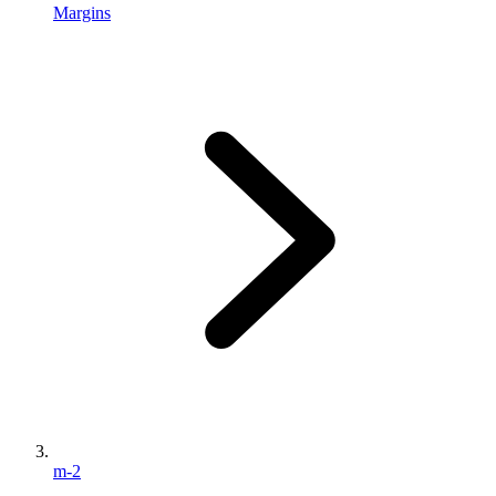
Margins
m-2