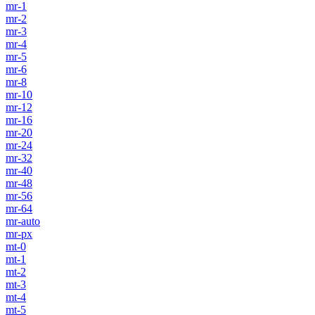
mr-1
mr-2
mr-3
mr-4
mr-5
mr-6
mr-8
mr-10
mr-12
mr-16
mr-20
mr-24
mr-32
mr-40
mr-48
mr-56
mr-64
mr-auto
mr-px
mt-0
mt-1
mt-2
mt-3
mt-4
mt-5