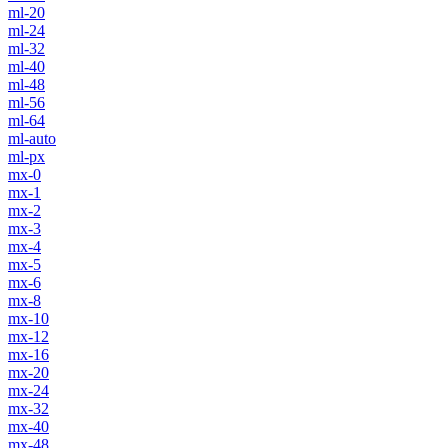
ml-20
ml-24
ml-32
ml-40
ml-48
ml-56
ml-64
ml-auto
ml-px
mx-0
mx-1
mx-2
mx-3
mx-4
mx-5
mx-6
mx-8
mx-10
mx-12
mx-16
mx-20
mx-24
mx-32
mx-40
mx-48