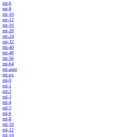
mt-6
mt-8
mt-10
mt-12
mt-16
mt-20
mt-24
mt-32
mt-40
mt-48
mt-56
mt-64
mt-auto
mt-px
ml-0
ml-1
ml-2
ml-3
ml-4
ml-5
ml-6
ml-8
ml-10
ml-12
ml-16