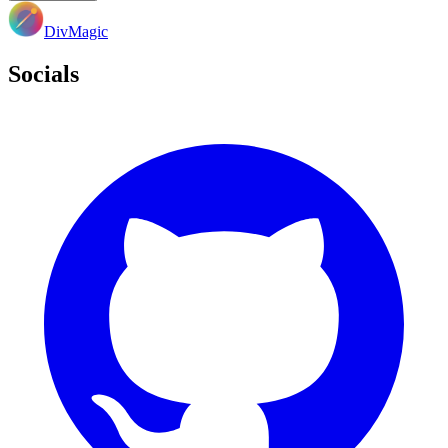
DivMagic
Socials