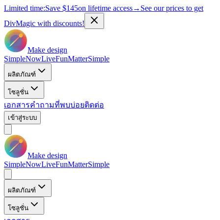
Limited time:
Save
$145
on lifetime access
→
See our prices to get
DivMagic with discounts!
Make design
Simple
Now
Live
Fun
Matter
Simple
ผลิตภัณฑ์
โซลูชั่น
เอกสาร
คำถามที่พบบ่อย
ติดต่อ
เข้าสู่ระบบ
Make design
Simple
Now
Live
Fun
Matter
Simple
ผลิตภัณฑ์
โซลูชั่น