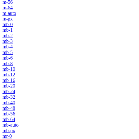
m-56
m-64
m-auto
m-px
mb-0
mb-1
mb-2
mb-3
mb-4
mb-5
mb-6
mb-8
mb-10
mb-12
mb-16
mb-20
mb-24
mb-32
mb-40
mb-48
mb-56
mb-64
mb-auto
mb-px
mr-0