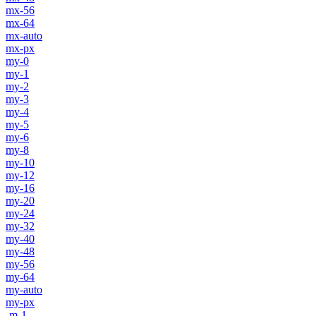
mx-56
mx-64
mx-auto
mx-px
my-0
my-1
my-2
my-3
my-4
my-5
my-6
my-8
my-10
my-12
my-16
my-20
my-24
my-32
my-40
my-48
my-56
my-64
my-auto
my-px
-m-1