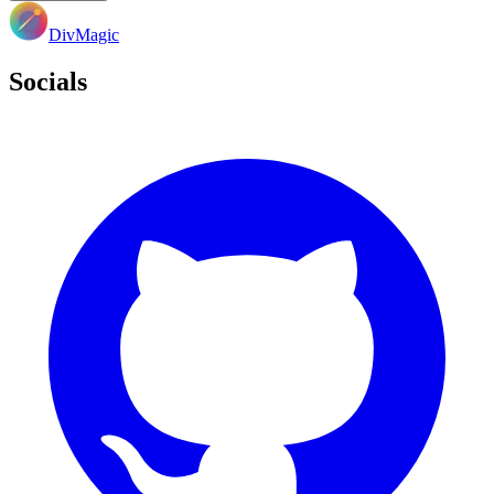
DivMagic
Socials