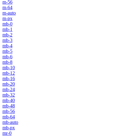
m-56
m-64
m-auto
m-px
mb-0
mb-1
mb-2
mb-3
mb-4
mb-5
mb-6
mb-8
mb-10
mb-12
mb-16
mb-20
mb-24
mb-32
mb-40
mb-48
mb-56
mb-64
mb-auto
mb-px
mr-0