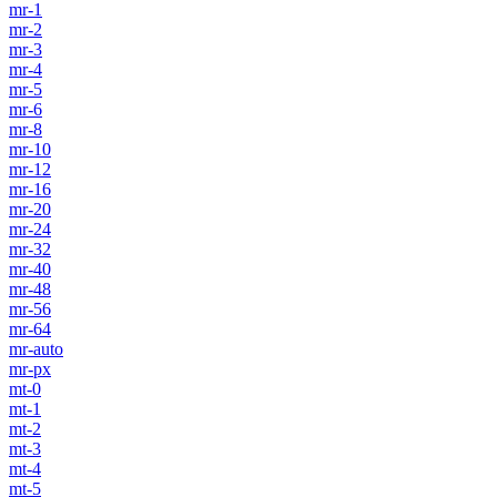
mr-1
mr-2
mr-3
mr-4
mr-5
mr-6
mr-8
mr-10
mr-12
mr-16
mr-20
mr-24
mr-32
mr-40
mr-48
mr-56
mr-64
mr-auto
mr-px
mt-0
mt-1
mt-2
mt-3
mt-4
mt-5