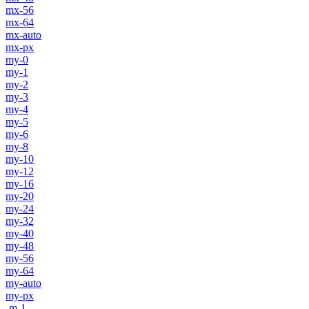
mx-56
mx-64
mx-auto
mx-px
my-0
my-1
my-2
my-3
my-4
my-5
my-6
my-8
my-10
my-12
my-16
my-20
my-24
my-32
my-40
my-48
my-56
my-64
my-auto
my-px
-m-1