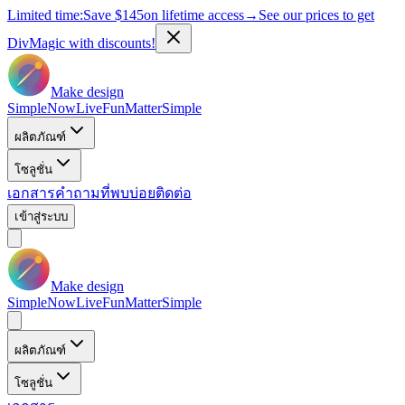
Limited time:
Save
$145
on lifetime access
→
See our prices to get
DivMagic with discounts!
Make design
Simple
Now
Live
Fun
Matter
Simple
ผลิตภัณฑ์
โซลูชั่น
เอกสาร
คำถามที่พบบ่อย
ติดต่อ
เข้าสู่ระบบ
Make design
Simple
Now
Live
Fun
Matter
Simple
ผลิตภัณฑ์
โซลูชั่น