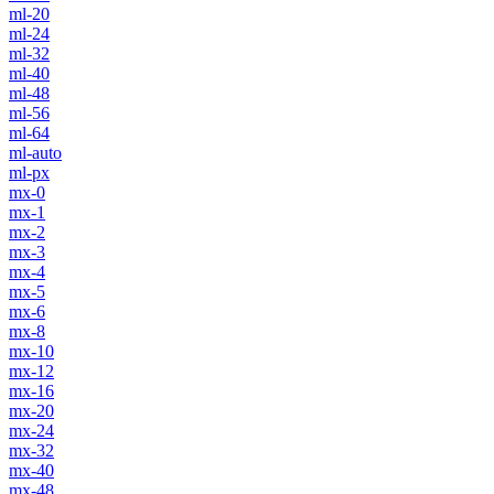
ml-20
ml-24
ml-32
ml-40
ml-48
ml-56
ml-64
ml-auto
ml-px
mx-0
mx-1
mx-2
mx-3
mx-4
mx-5
mx-6
mx-8
mx-10
mx-12
mx-16
mx-20
mx-24
mx-32
mx-40
mx-48