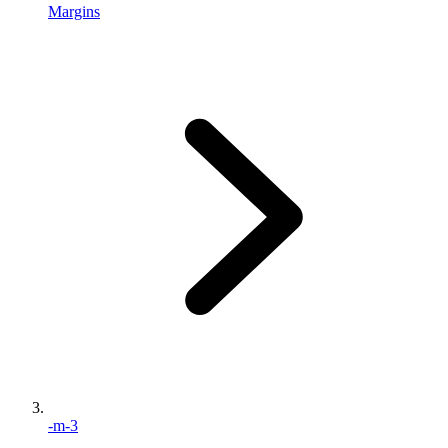
Margins
-m-3