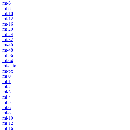
mt-6
mt-8
mt-10
mt-12
mt-16
mt-20
mt-24
mt-32
mt-40
mt-48
mt-56
mt-64
mt-auto
mt-px
ml-0
ml-1
ml-2
ml-3
ml-4
ml-5
ml-6
ml-8
ml-10
ml-12
ml-16