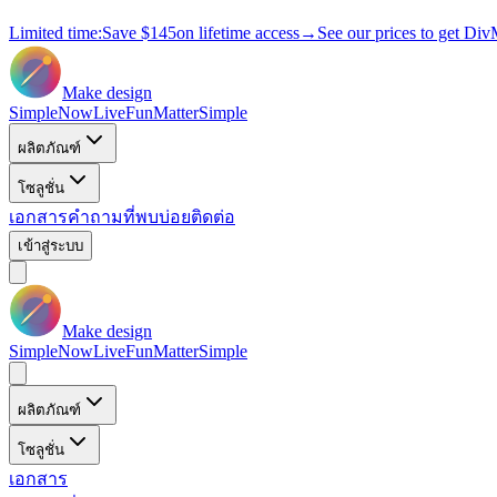
Limited time:
Save
$145
on lifetime access
→
See our prices to get Div
Make design
Simple
Now
Live
Fun
Matter
Simple
ผลิตภัณฑ์
โซลูชั่น
เอกสาร
คำถามที่พบบ่อย
ติดต่อ
เข้าสู่ระบบ
Make design
Simple
Now
Live
Fun
Matter
Simple
ผลิตภัณฑ์
โซลูชั่น
เอกสาร