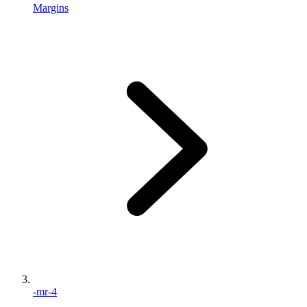
Margins
-mr-4