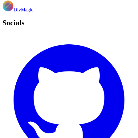
DivMagic
Socials