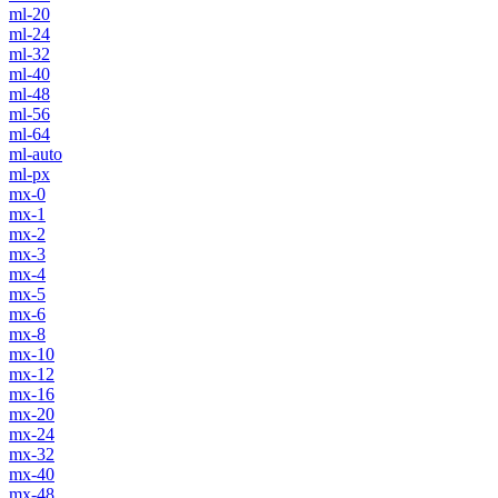
ml-20
ml-24
ml-32
ml-40
ml-48
ml-56
ml-64
ml-auto
ml-px
mx-0
mx-1
mx-2
mx-3
mx-4
mx-5
mx-6
mx-8
mx-10
mx-12
mx-16
mx-20
mx-24
mx-32
mx-40
mx-48