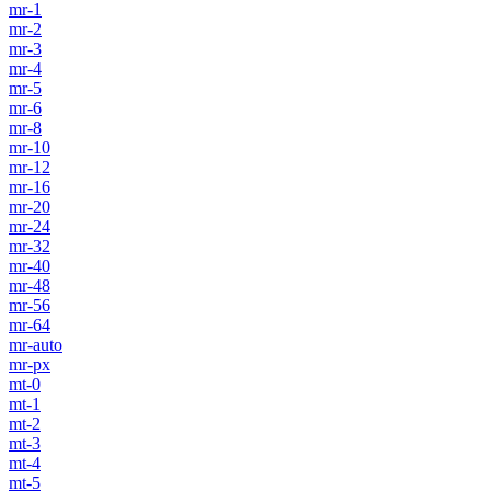
mr-1
mr-2
mr-3
mr-4
mr-5
mr-6
mr-8
mr-10
mr-12
mr-16
mr-20
mr-24
mr-32
mr-40
mr-48
mr-56
mr-64
mr-auto
mr-px
mt-0
mt-1
mt-2
mt-3
mt-4
mt-5