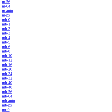
m-56
m-64
m-auto
m-px
mb-0
mb-1
mb-2
mb-3
mb-4
mb-5
mb-6
mb-8
mb-10
mb-12
mb-16
mb-20
mb-24
mb-32
mb-40
mb-48
mb-56
mb-64
mb-auto
mb-px
mr-0