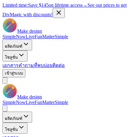
Limited time:
Save
$145
on lifetime access
→
See our prices to get
DivMagic with discounts!
Make design
Simple
Now
Live
Fun
Matter
Simple
ผลิตภัณฑ์
โซลูชั่น
เอกสาร
คำถามที่พบบ่อย
ติดต่อ
เข้าสู่ระบบ
Make design
Simple
Now
Live
Fun
Matter
Simple
ผลิตภัณฑ์
โซลูชั่น