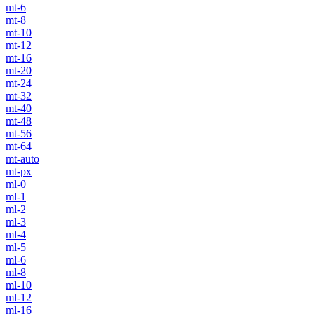
mt-6
mt-8
mt-10
mt-12
mt-16
mt-20
mt-24
mt-32
mt-40
mt-48
mt-56
mt-64
mt-auto
mt-px
ml-0
ml-1
ml-2
ml-3
ml-4
ml-5
ml-6
ml-8
ml-10
ml-12
ml-16