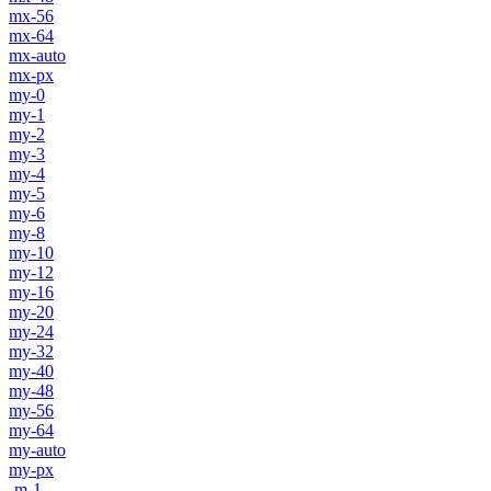
mx-56
mx-64
mx-auto
mx-px
my-0
my-1
my-2
my-3
my-4
my-5
my-6
my-8
my-10
my-12
my-16
my-20
my-24
my-32
my-40
my-48
my-56
my-64
my-auto
my-px
-m-1