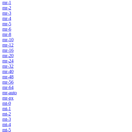
mr-1
mr-2
mr-3
mr-4
mr-5
mr-6
mr-8
mr-10
mr-12
mr-16
mr-20
mr-24
mr-32
mr-40
mr-48
mr-56
mr-64
mr-auto
mr-px
mt-0
mt-1
mt-2
mt-3
mt-4
mt-5