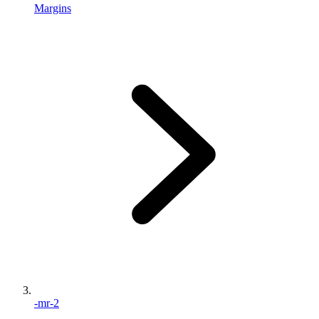
Margins
-mr-2