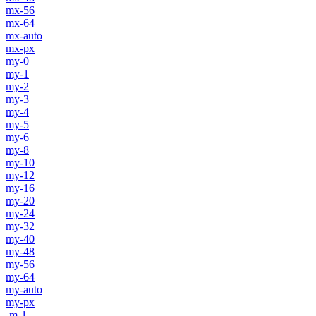
mx-56
mx-64
mx-auto
mx-px
my-0
my-1
my-2
my-3
my-4
my-5
my-6
my-8
my-10
my-12
my-16
my-20
my-24
my-32
my-40
my-48
my-56
my-64
my-auto
my-px
-m-1