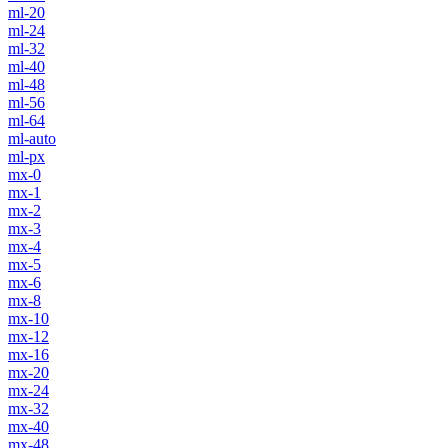
ml-20
ml-24
ml-32
ml-40
ml-48
ml-56
ml-64
ml-auto
ml-px
mx-0
mx-1
mx-2
mx-3
mx-4
mx-5
mx-6
mx-8
mx-10
mx-12
mx-16
mx-20
mx-24
mx-32
mx-40
mx-48