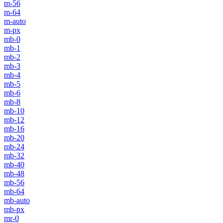
m-56
m-64
m-auto
m-px
mb-0
mb-1
mb-2
mb-3
mb-4
mb-5
mb-6
mb-8
mb-10
mb-12
mb-16
mb-20
mb-24
mb-32
mb-40
mb-48
mb-56
mb-64
mb-auto
mb-px
mr-0