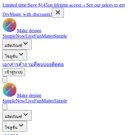
Limited time:
Save
$145
on lifetime access
→
See our prices to get
DivMagic with discounts!
Make design
Simple
Now
Live
Fun
Matter
Simple
ผลิตภัณฑ์
โซลูชั่น
เอกสาร
คำถามที่พบบ่อย
ติดต่อ
เข้าสู่ระบบ
Make design
Simple
Now
Live
Fun
Matter
Simple
ผลิตภัณฑ์
โซลูชั่น