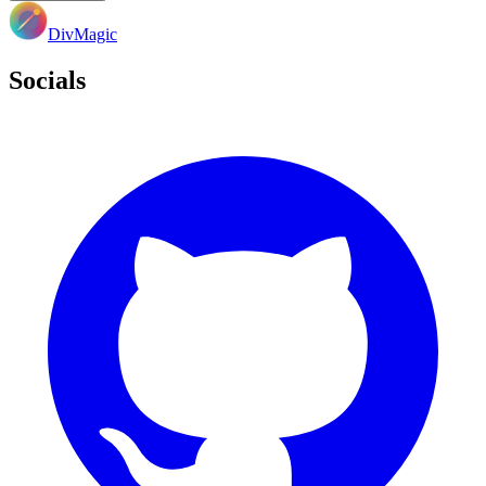
DivMagic
Socials