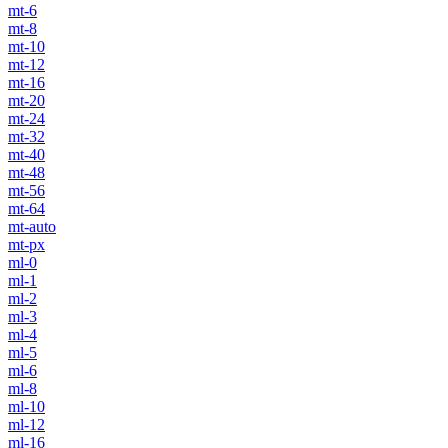
mt-6
mt-8
mt-10
mt-12
mt-16
mt-20
mt-24
mt-32
mt-40
mt-48
mt-56
mt-64
mt-auto
mt-px
ml-0
ml-1
ml-2
ml-3
ml-4
ml-5
ml-6
ml-8
ml-10
ml-12
ml-16