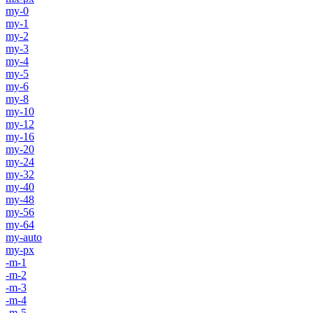
my-0
my-1
my-2
my-3
my-4
my-5
my-6
my-8
my-10
my-12
my-16
my-20
my-24
my-32
my-40
my-48
my-56
my-64
my-auto
my-px
-m-1
-m-2
-m-3
-m-4
-m-5