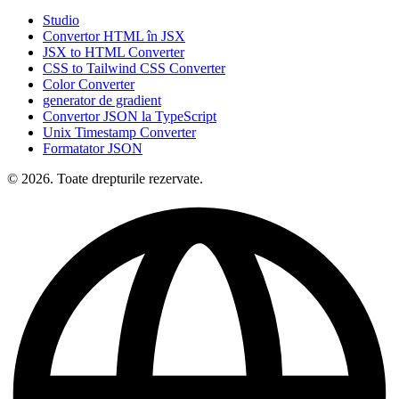
Studio
Convertor HTML în JSX
JSX to HTML Converter
CSS to Tailwind CSS Converter
Color Converter
generator de gradient
Convertor JSON la TypeScript
Unix Timestamp Converter
Formatator JSON
© 2026. Toate drepturile rezervate.