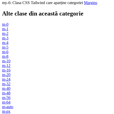
my-6
:
Clasa CSS Tailwind care aparține categoriei
Margins
Alte clase din această categorie
m-0
m-1
m-2
m-3
m-4
m-5
m-6
m-8
m-10
m-12
m-16
m-20
m-24
m-32
m-40
m-48
m-56
m-64
m-auto
m-px