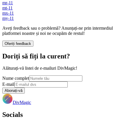
mr-11
mt-11
mx-11
my-11
Aveți feedback sau o problemă? Anunțați-ne prin intermediul
platformei noastre și noi ne ocupăm de restul!
Oferiți feedback
Doriți să fiți la curent?
Alăturați-vă listei de e-mailuri DivMagic!
Nume complet
E-mail
Abonați-vă
DivMagic
Socials