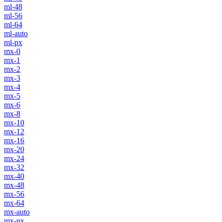
ml-48
ml-56
ml-64
ml-auto
ml-px
mx-0
mx-1
mx-2
mx-3
mx-4
mx-5
mx-6
mx-8
mx-10
mx-12
mx-16
mx-20
mx-24
mx-32
mx-40
mx-48
mx-56
mx-64
mx-auto
mx-px