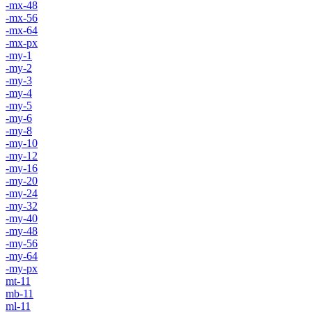
-mx-48
-mx-56
-mx-64
-mx-px
-my-1
-my-2
-my-3
-my-4
-my-5
-my-6
-my-8
-my-10
-my-12
-my-16
-my-20
-my-24
-my-32
-my-40
-my-48
-my-56
-my-64
-my-px
mt-11
mb-11
ml-11