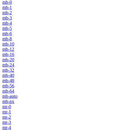
mb-0
mb-1
mb-2
mb-3
mb-4
mb-5
mb-6
mb-8
mb-10
mb-12
mb-16
mb-20
mb-24
mb-32
mb-40
mb-48
mb-56
mb-64
mb-auto
mb-px
mr-0
mr-1
mr-2
mr-3
mr-4