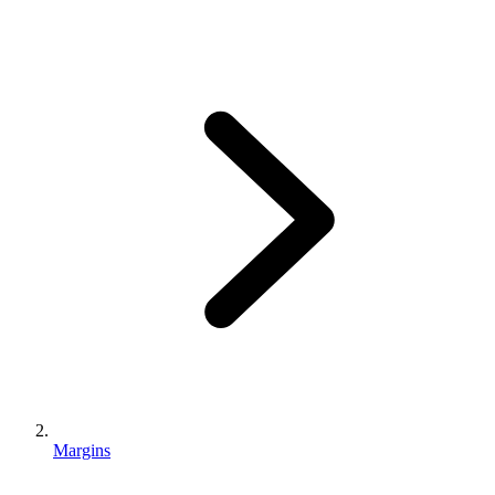
Margins