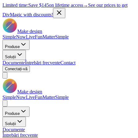
Limited time:
Save
$145
on lifetime access
→
See our prices to get
DivMagic with discounts!
Make design
Simple
Now
Live
Fun
Matter
Simple
Produse
Soluții
Documente
Întrebări frecvente
Contact
Conectați-vă
Make design
Simple
Now
Live
Fun
Matter
Simple
Produse
Soluții
Documente
Întrebări frecvente