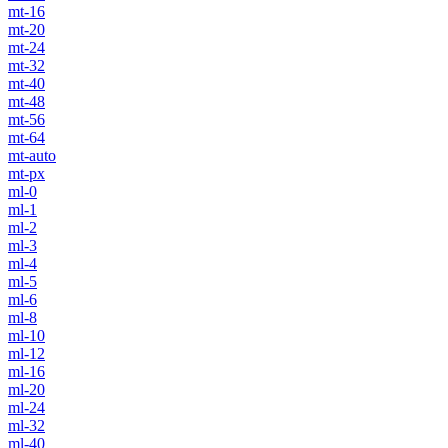
mt-16
mt-20
mt-24
mt-32
mt-40
mt-48
mt-56
mt-64
mt-auto
mt-px
ml-0
ml-1
ml-2
ml-3
ml-4
ml-5
ml-6
ml-8
ml-10
ml-12
ml-16
ml-20
ml-24
ml-32
ml-40