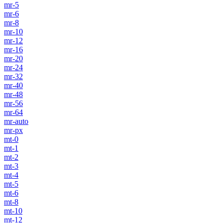
mr-5
mr-6
mr-8
mr-10
mr-12
mr-16
mr-20
mr-24
mr-32
mr-40
mr-48
mr-56
mr-64
mr-auto
mr-px
mt-0
mt-1
mt-2
mt-3
mt-4
mt-5
mt-6
mt-8
mt-10
mt-12