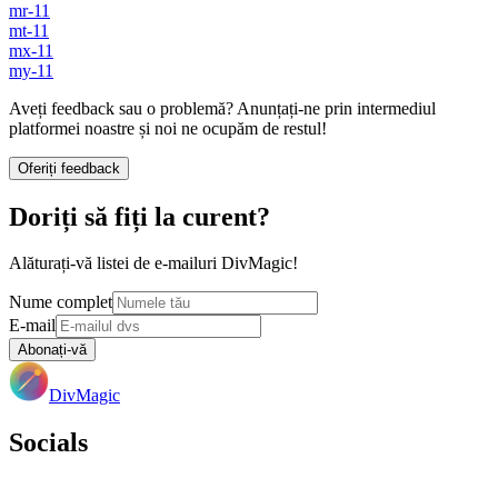
mr-11
mt-11
mx-11
my-11
Aveți feedback sau o problemă? Anunțați-ne prin intermediul
platformei noastre și noi ne ocupăm de restul!
Oferiți feedback
Doriți să fiți la curent?
Alăturați-vă listei de e-mailuri DivMagic!
Nume complet
E-mail
Abonați-vă
DivMagic
Socials