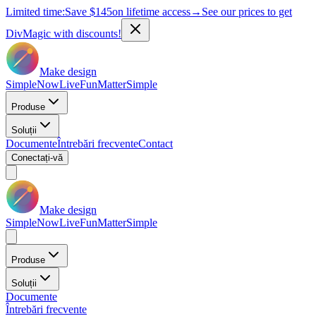
Limited time:
Save
$145
on lifetime access
→
See our prices to get
DivMagic with discounts!
Make design
Simple
Now
Live
Fun
Matter
Simple
Produse
Soluții
Documente
Întrebări frecvente
Contact
Conectați-vă
Make design
Simple
Now
Live
Fun
Matter
Simple
Produse
Soluții
Documente
Întrebări frecvente