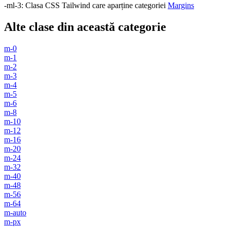
-ml-3
:
Clasa CSS Tailwind care aparține categoriei
Margins
Alte clase din această categorie
m-0
m-1
m-2
m-3
m-4
m-5
m-6
m-8
m-10
m-12
m-16
m-20
m-24
m-32
m-40
m-48
m-56
m-64
m-auto
m-px