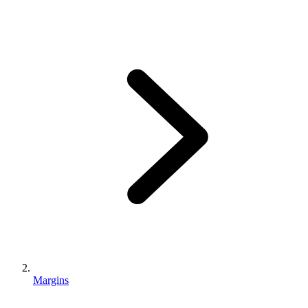
Margins