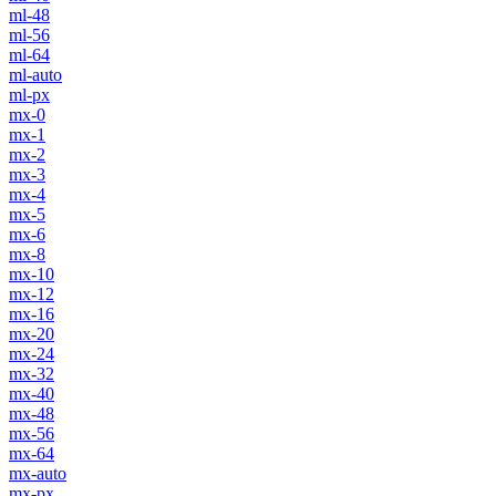
ml-48
ml-56
ml-64
ml-auto
ml-px
mx-0
mx-1
mx-2
mx-3
mx-4
mx-5
mx-6
mx-8
mx-10
mx-12
mx-16
mx-20
mx-24
mx-32
mx-40
mx-48
mx-56
mx-64
mx-auto
mx-px