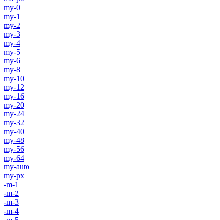
my-0
my-1
my-2
my-3
my-4
my-5
my-6
my-8
my-10
my-12
my-16
my-20
my-24
my-32
my-40
my-48
my-56
my-64
my-auto
my-px
-m-1
-m-2
-m-3
-m-4
-m-5