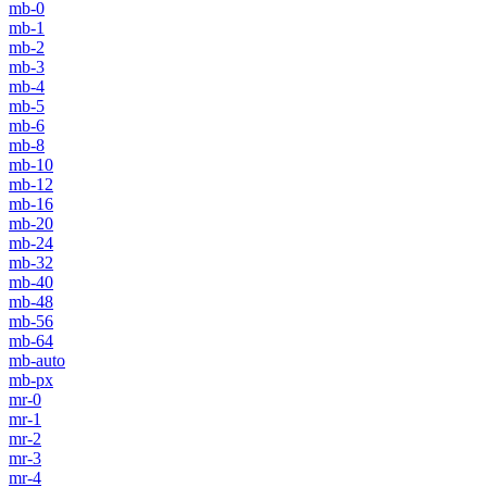
mb-0
mb-1
mb-2
mb-3
mb-4
mb-5
mb-6
mb-8
mb-10
mb-12
mb-16
mb-20
mb-24
mb-32
mb-40
mb-48
mb-56
mb-64
mb-auto
mb-px
mr-0
mr-1
mr-2
mr-3
mr-4