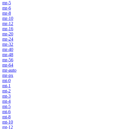
mr-5
mr-6
mr-8
mr-10
mr-12
mr-16
mr-20
mr-24
mr-32
mr-40
mr-48
mr-56
mr-64
mr-auto
mr-px
mt-0
mt-1
mt-2
mt-3
mt-4
mt-5
mt-6
mt-8
mt-10
mt-12