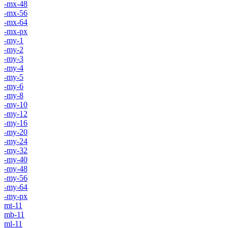
-mx-48
-mx-56
-mx-64
-mx-px
-my-1
-my-2
-my-3
-my-4
-my-5
-my-6
-my-8
-my-10
-my-12
-my-16
-my-20
-my-24
-my-32
-my-40
-my-48
-my-56
-my-64
-my-px
mt-11
mb-11
ml-11