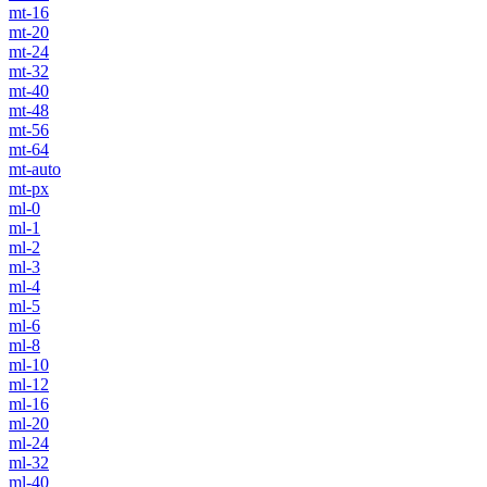
mt-16
mt-20
mt-24
mt-32
mt-40
mt-48
mt-56
mt-64
mt-auto
mt-px
ml-0
ml-1
ml-2
ml-3
ml-4
ml-5
ml-6
ml-8
ml-10
ml-12
ml-16
ml-20
ml-24
ml-32
ml-40