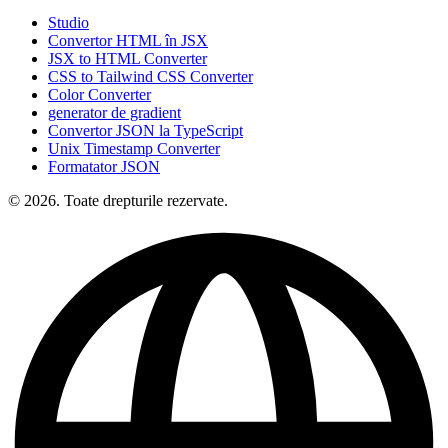
Studio
Convertor HTML în JSX
JSX to HTML Converter
CSS to Tailwind CSS Converter
Color Converter
generator de gradient
Convertor JSON la TypeScript
Unix Timestamp Converter
Formatator JSON
© 2026. Toate drepturile rezervate.