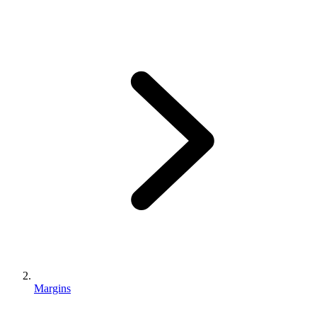
Margins