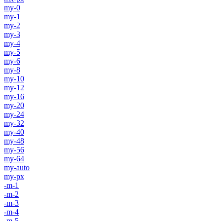
my-0
my-1
my-2
my-3
my-4
my-5
my-6
my-8
my-10
my-12
my-16
my-20
my-24
my-32
my-40
my-48
my-56
my-64
my-auto
my-px
-m-1
-m-2
-m-3
-m-4
-m-5