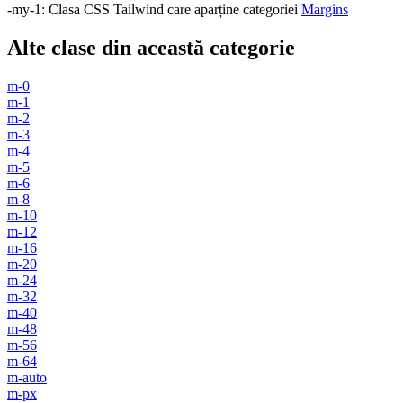
-my-1
:
Clasa CSS Tailwind care aparține categoriei
Margins
Alte clase din această categorie
m-0
m-1
m-2
m-3
m-4
m-5
m-6
m-8
m-10
m-12
m-16
m-20
m-24
m-32
m-40
m-48
m-56
m-64
m-auto
m-px