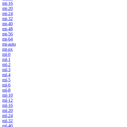
mt-16
mt-20
mt-24
mt-32
mt-40
mt-48
mt-56
mt-64
mt-auto
mt-px
ml-0
ml-1
ml-2
ml-3
ml-4
ml-5
ml-6
ml-8
ml-10
ml-12
ml-16
ml-20
ml-24
ml-32
ml-40