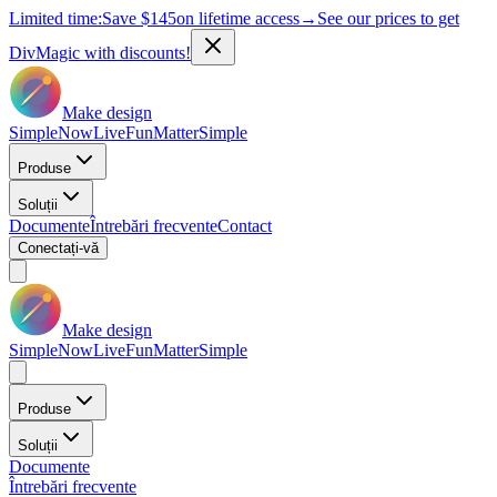
Limited time:
Save
$145
on lifetime access
→
See our prices to get
DivMagic with discounts!
Make design
Simple
Now
Live
Fun
Matter
Simple
Produse
Soluții
Documente
Întrebări frecvente
Contact
Conectați-vă
Make design
Simple
Now
Live
Fun
Matter
Simple
Produse
Soluții
Documente
Întrebări frecvente