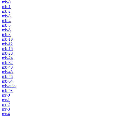
mb-0
mb-1
mb-2
mb-3
mb-4
mb-5
mb-6
mb-8
mb-10
mb-12
mb-16
mb-20
mb-24
mb-32
mb-40
mb-48
mb-56
mb-64
mb-auto
mb-px
mr-0
mr-1
mr-2
mr-3
mr-4