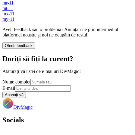
mr-11
mt-11
mx-11
my-11
Aveți feedback sau o problemă? Anunțați-ne prin intermediul
platformei noastre și noi ne ocupăm de restul!
Oferiți feedback
Doriți să fiți la curent?
Alăturați-vă listei de e-mailuri DivMagic!
Nume complet
E-mail
Abonați-vă
DivMagic
Socials