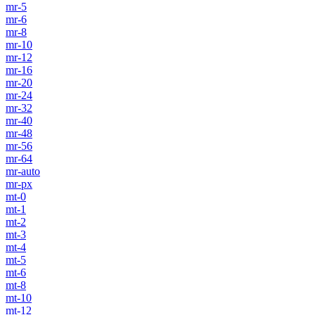
mr-5
mr-6
mr-8
mr-10
mr-12
mr-16
mr-20
mr-24
mr-32
mr-40
mr-48
mr-56
mr-64
mr-auto
mr-px
mt-0
mt-1
mt-2
mt-3
mt-4
mt-5
mt-6
mt-8
mt-10
mt-12