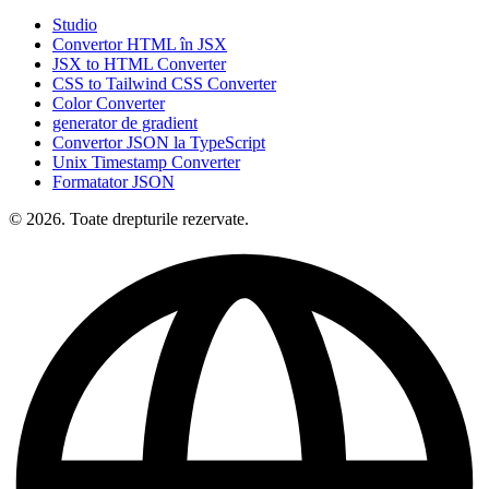
Studio
Convertor HTML în JSX
JSX to HTML Converter
CSS to Tailwind CSS Converter
Color Converter
generator de gradient
Convertor JSON la TypeScript
Unix Timestamp Converter
Formatator JSON
© 2026. Toate drepturile rezervate.