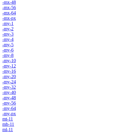
-mx-48
-mx-56
-mx-64
-mx-px
-my-1
-my-2
-my-3
-my-4
-my-5
-my-6
-my-8
-my-10
-my-12
-my-16
-my-20
-my-24
-my-32
-my-40
-my-48
-my-56
-my-64
-my-px
mt-11
mb-11
ml-11