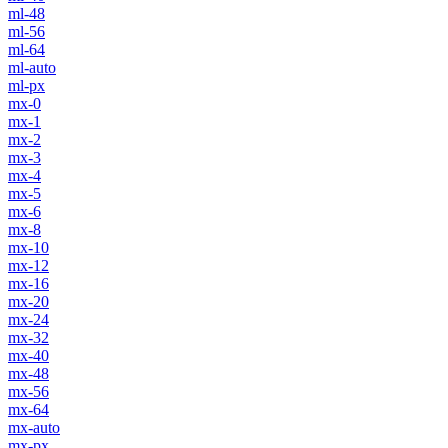
ml-48
ml-56
ml-64
ml-auto
ml-px
mx-0
mx-1
mx-2
mx-3
mx-4
mx-5
mx-6
mx-8
mx-10
mx-12
mx-16
mx-20
mx-24
mx-32
mx-40
mx-48
mx-56
mx-64
mx-auto
mx-px