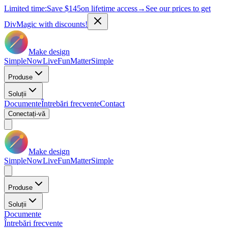
Limited time:
Save
$145
on lifetime access
→
See our prices to get
DivMagic with discounts!
Make design
Simple
Now
Live
Fun
Matter
Simple
Produse
Soluții
Documente
Întrebări frecvente
Contact
Conectați-vă
Make design
Simple
Now
Live
Fun
Matter
Simple
Produse
Soluții
Documente
Întrebări frecvente