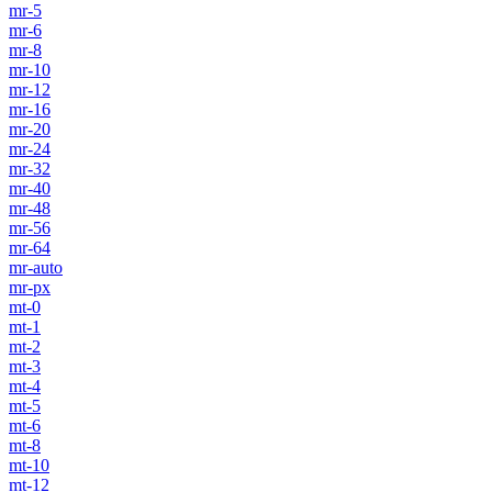
mr-5
mr-6
mr-8
mr-10
mr-12
mr-16
mr-20
mr-24
mr-32
mr-40
mr-48
mr-56
mr-64
mr-auto
mr-px
mt-0
mt-1
mt-2
mt-3
mt-4
mt-5
mt-6
mt-8
mt-10
mt-12