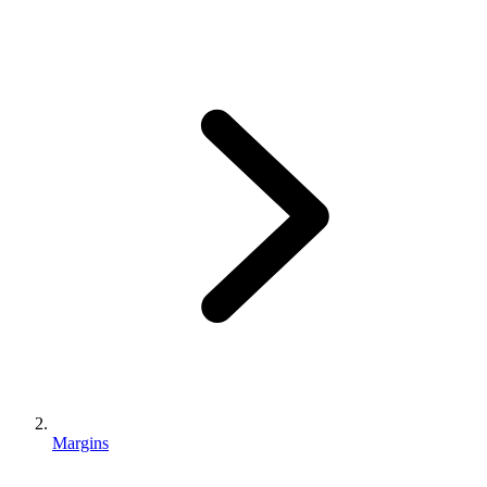
Margins