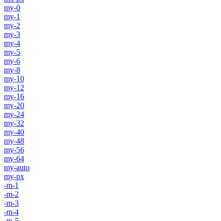
my-0
my-1
my-2
my-3
my-4
my-5
my-6
my-8
my-10
my-12
my-16
my-20
my-24
my-32
my-40
my-48
my-56
my-64
my-auto
my-px
-m-1
-m-2
-m-3
-m-4
-m-5