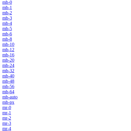
mb-0
mb-1
mb-2
mb-3
mb-4
mb-5
mb-6
mb-8
mb-10
mb-12
mb-16
mb-20
mb-24
mb-32
mb-40
mb-48
mb-56
mb-64
mb-auto
mb-px
mr-0
mr-1
mr-2
mr-3
mr-4