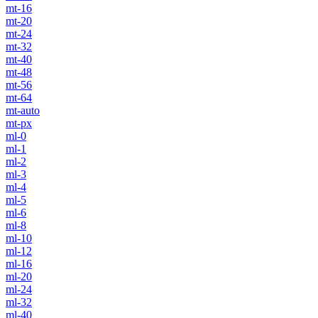
mt-16
mt-20
mt-24
mt-32
mt-40
mt-48
mt-56
mt-64
mt-auto
mt-px
ml-0
ml-1
ml-2
ml-3
ml-4
ml-5
ml-6
ml-8
ml-10
ml-12
ml-16
ml-20
ml-24
ml-32
ml-40