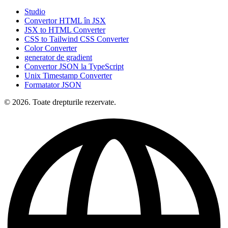
Studio
Convertor HTML în JSX
JSX to HTML Converter
CSS to Tailwind CSS Converter
Color Converter
generator de gradient
Convertor JSON la TypeScript
Unix Timestamp Converter
Formatator JSON
© 2026. Toate drepturile rezervate.