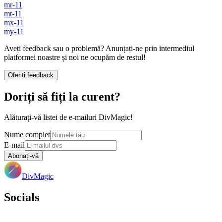
mr-11
mt-11
mx-11
my-11
Aveți feedback sau o problemă? Anunțați-ne prin intermediul
platformei noastre și noi ne ocupăm de restul!
Oferiți feedback
Doriți să fiți la curent?
Alăturați-vă listei de e-mailuri DivMagic!
Nume complet
E-mail
Abonați-vă
DivMagic
Socials