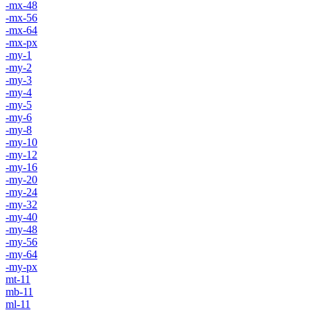
-mx-48
-mx-56
-mx-64
-mx-px
-my-1
-my-2
-my-3
-my-4
-my-5
-my-6
-my-8
-my-10
-my-12
-my-16
-my-20
-my-24
-my-32
-my-40
-my-48
-my-56
-my-64
-my-px
mt-11
mb-11
ml-11