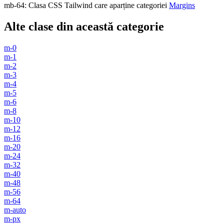
mb-64
:
Clasa CSS Tailwind care aparține categoriei
Margins
Alte clase din această categorie
m-0
m-1
m-2
m-3
m-4
m-5
m-6
m-8
m-10
m-12
m-16
m-20
m-24
m-32
m-40
m-48
m-56
m-64
m-auto
m-px