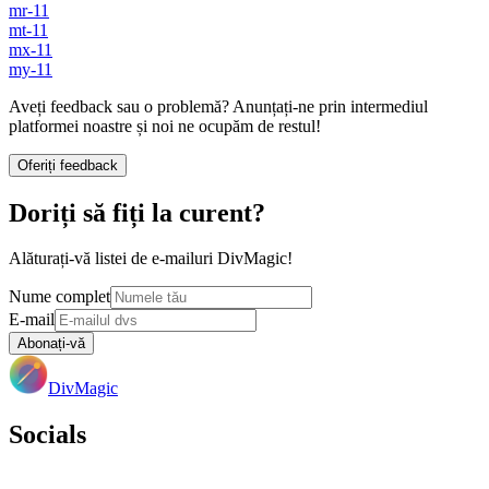
mr-11
mt-11
mx-11
my-11
Aveți feedback sau o problemă? Anunțați-ne prin intermediul
platformei noastre și noi ne ocupăm de restul!
Oferiți feedback
Doriți să fiți la curent?
Alăturați-vă listei de e-mailuri DivMagic!
Nume complet
E-mail
Abonați-vă
DivMagic
Socials