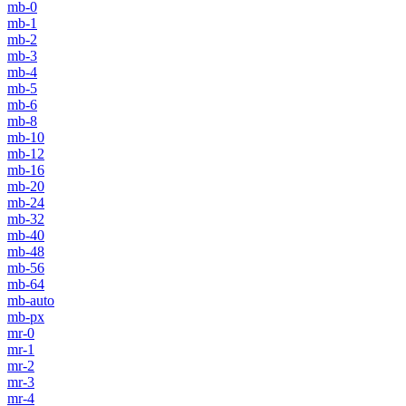
mb-0
mb-1
mb-2
mb-3
mb-4
mb-5
mb-6
mb-8
mb-10
mb-12
mb-16
mb-20
mb-24
mb-32
mb-40
mb-48
mb-56
mb-64
mb-auto
mb-px
mr-0
mr-1
mr-2
mr-3
mr-4