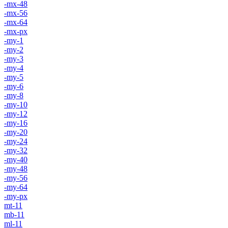
-mx-48
-mx-56
-mx-64
-mx-px
-my-1
-my-2
-my-3
-my-4
-my-5
-my-6
-my-8
-my-10
-my-12
-my-16
-my-20
-my-24
-my-32
-my-40
-my-48
-my-56
-my-64
-my-px
mt-11
mb-11
ml-11