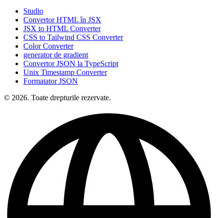
Studio
Convertor HTML în JSX
JSX to HTML Converter
CSS to Tailwind CSS Converter
Color Converter
generator de gradient
Convertor JSON la TypeScript
Unix Timestamp Converter
Formatator JSON
© 2026. Toate drepturile rezervate.