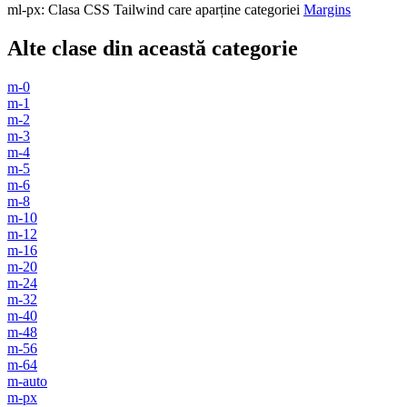
ml-px
:
Clasa CSS Tailwind care aparține categoriei
Margins
Alte clase din această categorie
m-0
m-1
m-2
m-3
m-4
m-5
m-6
m-8
m-10
m-12
m-16
m-20
m-24
m-32
m-40
m-48
m-56
m-64
m-auto
m-px