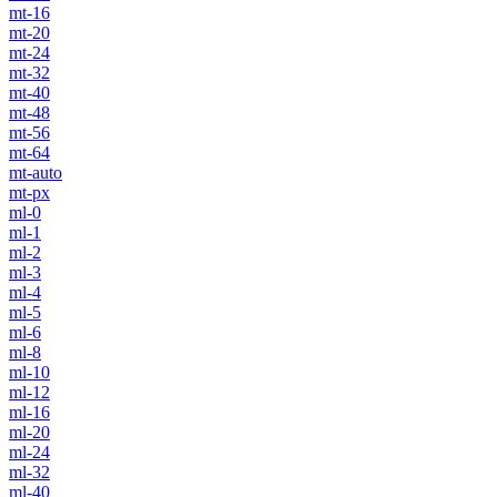
mt-16
mt-20
mt-24
mt-32
mt-40
mt-48
mt-56
mt-64
mt-auto
mt-px
ml-0
ml-1
ml-2
ml-3
ml-4
ml-5
ml-6
ml-8
ml-10
ml-12
ml-16
ml-20
ml-24
ml-32
ml-40