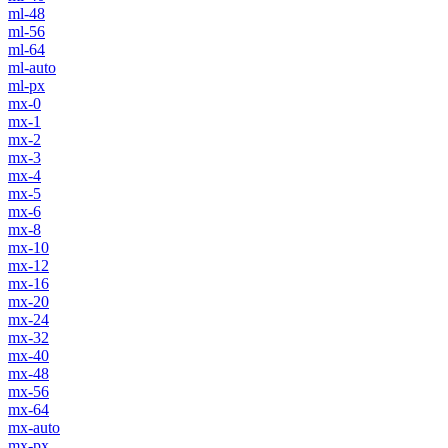
ml-48
ml-56
ml-64
ml-auto
ml-px
mx-0
mx-1
mx-2
mx-3
mx-4
mx-5
mx-6
mx-8
mx-10
mx-12
mx-16
mx-20
mx-24
mx-32
mx-40
mx-48
mx-56
mx-64
mx-auto
mx-px