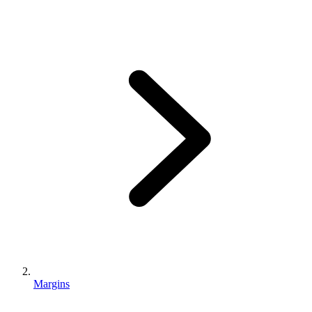
Margins