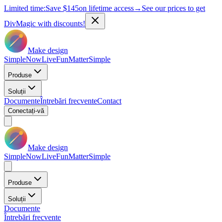
Limited time:
Save
$145
on lifetime access
→
See our prices to get
DivMagic with discounts!
Make design
Simple
Now
Live
Fun
Matter
Simple
Produse
Soluții
Documente
Întrebări frecvente
Contact
Conectați-vă
Make design
Simple
Now
Live
Fun
Matter
Simple
Produse
Soluții
Documente
Întrebări frecvente