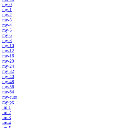
my-0
my-1
my-2
my-3
my-4
my-5
my-6
my-8
my-10
my-12
my-16
my-20
my-24
my-32
my-40
my-48
my-56
my-64
my-auto
my-px
-m-1
-m-2
-m-3
-m-4
-m-5