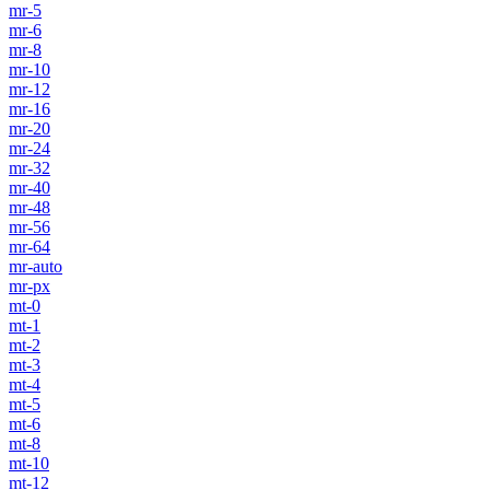
mr-5
mr-6
mr-8
mr-10
mr-12
mr-16
mr-20
mr-24
mr-32
mr-40
mr-48
mr-56
mr-64
mr-auto
mr-px
mt-0
mt-1
mt-2
mt-3
mt-4
mt-5
mt-6
mt-8
mt-10
mt-12