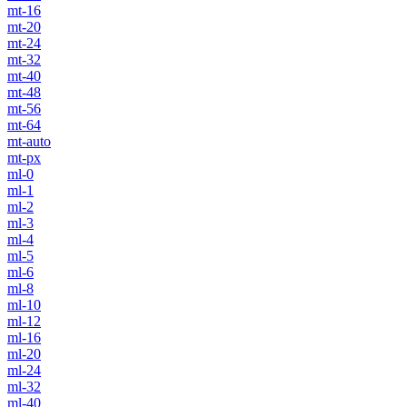
mt-16
mt-20
mt-24
mt-32
mt-40
mt-48
mt-56
mt-64
mt-auto
mt-px
ml-0
ml-1
ml-2
ml-3
ml-4
ml-5
ml-6
ml-8
ml-10
ml-12
ml-16
ml-20
ml-24
ml-32
ml-40