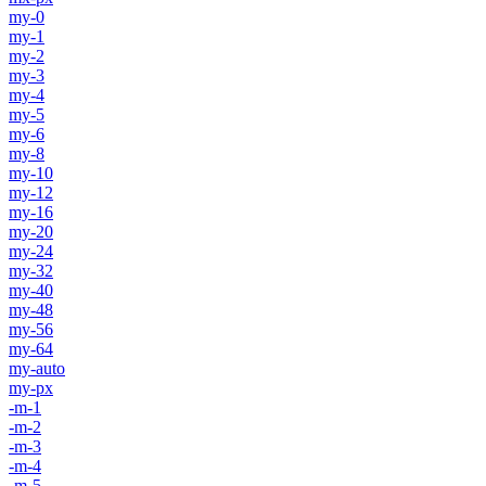
my-0
my-1
my-2
my-3
my-4
my-5
my-6
my-8
my-10
my-12
my-16
my-20
my-24
my-32
my-40
my-48
my-56
my-64
my-auto
my-px
-m-1
-m-2
-m-3
-m-4
-m-5