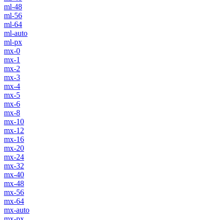
ml-48
ml-56
ml-64
ml-auto
ml-px
mx-0
mx-1
mx-2
mx-3
mx-4
mx-5
mx-6
mx-8
mx-10
mx-12
mx-16
mx-20
mx-24
mx-32
mx-40
mx-48
mx-56
mx-64
mx-auto
mx-px