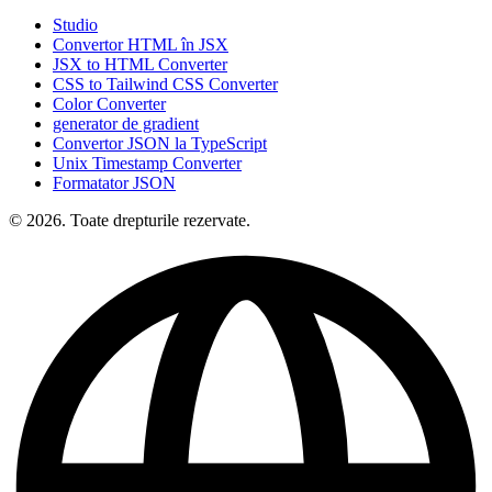
Studio
Convertor HTML în JSX
JSX to HTML Converter
CSS to Tailwind CSS Converter
Color Converter
generator de gradient
Convertor JSON la TypeScript
Unix Timestamp Converter
Formatator JSON
© 2026. Toate drepturile rezervate.