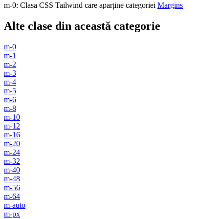
m-0
:
Clasa CSS Tailwind care aparține categoriei
Margins
Alte clase din această categorie
m-0
m-1
m-2
m-3
m-4
m-5
m-6
m-8
m-10
m-12
m-16
m-20
m-24
m-32
m-40
m-48
m-56
m-64
m-auto
m-px