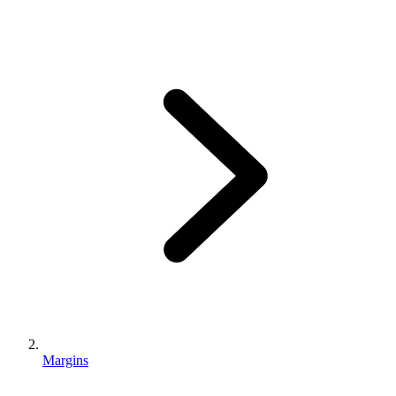
Margins