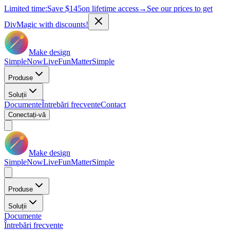
Limited time:
Save
$145
on lifetime access
→
See our prices to get
DivMagic with discounts!
Make design
Simple
Now
Live
Fun
Matter
Simple
Produse
Soluții
Documente
Întrebări frecvente
Contact
Conectați-vă
Make design
Simple
Now
Live
Fun
Matter
Simple
Produse
Soluții
Documente
Întrebări frecvente