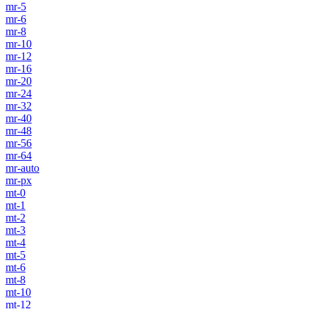
mr-5
mr-6
mr-8
mr-10
mr-12
mr-16
mr-20
mr-24
mr-32
mr-40
mr-48
mr-56
mr-64
mr-auto
mr-px
mt-0
mt-1
mt-2
mt-3
mt-4
mt-5
mt-6
mt-8
mt-10
mt-12