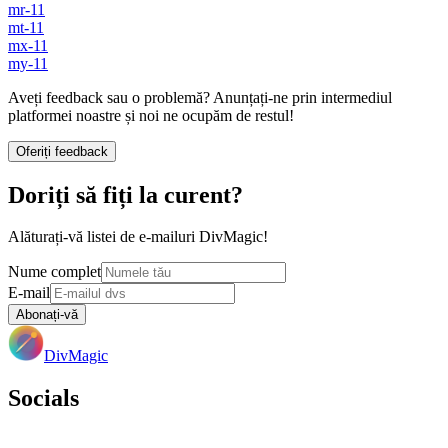
mr-11
mt-11
mx-11
my-11
Aveți feedback sau o problemă? Anunțați-ne prin intermediul
platformei noastre și noi ne ocupăm de restul!
Oferiți feedback
Doriți să fiți la curent?
Alăturați-vă listei de e-mailuri DivMagic!
Nume complet
E-mail
Abonați-vă
DivMagic
Socials