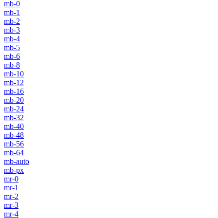
mb-0
mb-1
mb-2
mb-3
mb-4
mb-5
mb-6
mb-8
mb-10
mb-12
mb-16
mb-20
mb-24
mb-32
mb-40
mb-48
mb-56
mb-64
mb-auto
mb-px
mr-0
mr-1
mr-2
mr-3
mr-4