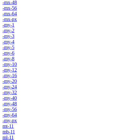
-mx-48
-mx-56
-mx-64
-mx-px
-my-1
-my-2
-my-3
-my-4
-my-5
-my-6
-my-8
-my-10
-my-12
-my-16
-my-20
-my-24
-my-32
-my-40
-my-48
-my-56
-my-64
-my-px
mt-11
mb-11
ml-11