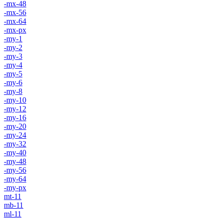
-mx-48
-mx-56
-mx-64
-mx-px
-my-1
-my-2
-my-3
-my-4
-my-5
-my-6
-my-8
-my-10
-my-12
-my-16
-my-20
-my-24
-my-32
-my-40
-my-48
-my-56
-my-64
-my-px
mt-11
mb-11
ml-11