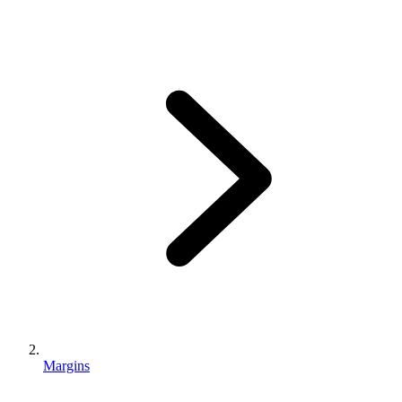
Margins