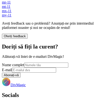
mr-11
mt-11
mx-11
my-11
Aveți feedback sau o problemă? Anunțați-ne prin intermediul
platformei noastre și noi ne ocupăm de restul!
Oferiți feedback
Doriți să fiți la curent?
Alăturați-vă listei de e-mailuri DivMagic!
Nume complet
E-mail
Abonați-vă
DivMagic
Socials