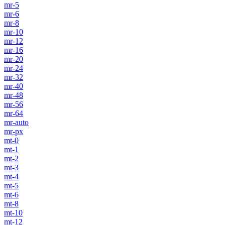
mr-5
mr-6
mr-8
mr-10
mr-12
mr-16
mr-20
mr-24
mr-32
mr-40
mr-48
mr-56
mr-64
mr-auto
mr-px
mt-0
mt-1
mt-2
mt-3
mt-4
mt-5
mt-6
mt-8
mt-10
mt-12