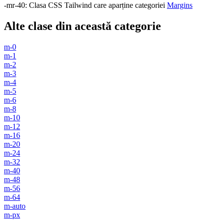
-mr-40
:
Clasa CSS Tailwind care aparține categoriei
Margins
Alte clase din această categorie
m-0
m-1
m-2
m-3
m-4
m-5
m-6
m-8
m-10
m-12
m-16
m-20
m-24
m-32
m-40
m-48
m-56
m-64
m-auto
m-px