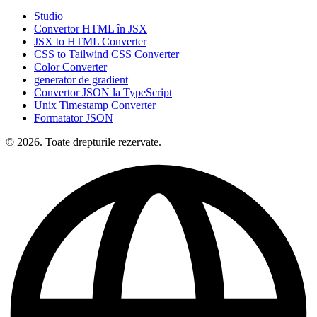
Studio
Convertor HTML în JSX
JSX to HTML Converter
CSS to Tailwind CSS Converter
Color Converter
generator de gradient
Convertor JSON la TypeScript
Unix Timestamp Converter
Formatator JSON
© 2026. Toate drepturile rezervate.