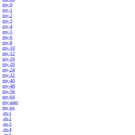
my-0
my-1
my-2
my-3
my-4
my-5
my-6
my-8
my-10
my-12
my-16
my-20
my-24
my-32
my-40
my-48
my-56
my-64
my-auto
my-px
-m-1
-m-2
-m-3
-m-4
-m-5