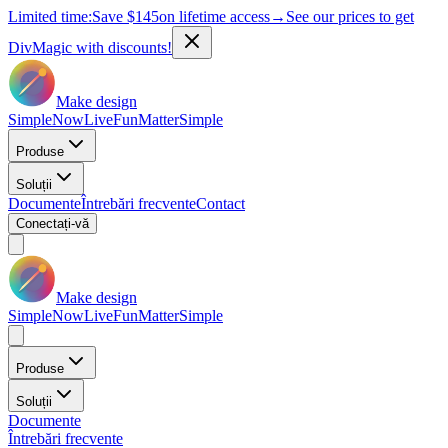
Limited time:
Save
$145
on lifetime access
→
See our prices to get
DivMagic with discounts!
Make design
Simple
Now
Live
Fun
Matter
Simple
Produse
Soluții
Documente
Întrebări frecvente
Contact
Conectați-vă
Make design
Simple
Now
Live
Fun
Matter
Simple
Produse
Soluții
Documente
Întrebări frecvente