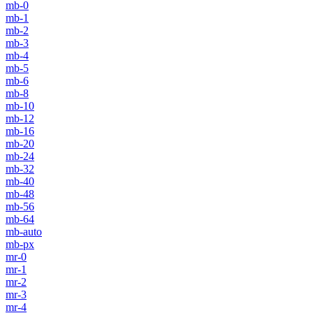
mb-0
mb-1
mb-2
mb-3
mb-4
mb-5
mb-6
mb-8
mb-10
mb-12
mb-16
mb-20
mb-24
mb-32
mb-40
mb-48
mb-56
mb-64
mb-auto
mb-px
mr-0
mr-1
mr-2
mr-3
mr-4