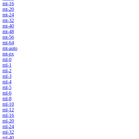
mt-16
mt-20
mt-24
mt-32
mt-40
mt-48
mt-56
mt-64
mt-auto
mt-px
ml-0
ml-1
ml-2
ml-3
ml-4
ml-5
ml-6
ml-8
ml-10
ml-12
ml-16
ml-20
ml-24
ml-32
ml-40