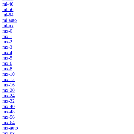
ml-48
ml-56
ml-64
ml-auto
ml-px
mx-0
mx-1
mx-2
mx-3
mx-4
mx-5
mx-6
mx-8
mx-10
mx-12
mx-16
mx-20
mx-24
mx-32
mx-40
mx-48
mx-56
mx-64
mx-auto
mx-px