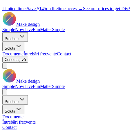
Limited time:
Save
$145
on lifetime access
→
See our prices to get Div
Make design
Simple
Now
Live
Fun
Matter
Simple
Produse
Soluții
Documente
Întrebări frecvente
Contact
Conectați-vă
Make design
Simple
Now
Live
Fun
Matter
Simple
Produse
Soluții
Documente
Întrebări frecvente
Contact