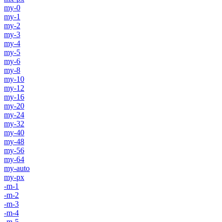
my-0
my-1
my-2
my-3
my-4
my-5
my-6
my-8
my-10
my-12
my-16
my-20
my-24
my-32
my-40
my-48
my-56
my-64
my-auto
my-px
-m-1
-m-2
-m-3
-m-4
-m-5