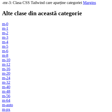
-mr-3
:
Clasa CSS Tailwind care aparține categoriei
Margins
Alte clase din această categorie
m-0
m-1
m-2
m-3
m-4
m-5
m-6
m-8
m-10
m-12
m-16
m-20
m-24
m-32
m-40
m-48
m-56
m-64
m-auto
m-px