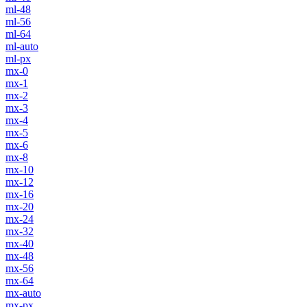
ml-48
ml-56
ml-64
ml-auto
ml-px
mx-0
mx-1
mx-2
mx-3
mx-4
mx-5
mx-6
mx-8
mx-10
mx-12
mx-16
mx-20
mx-24
mx-32
mx-40
mx-48
mx-56
mx-64
mx-auto
mx-px