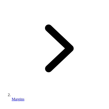
Margins