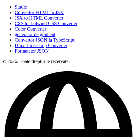
Studio
Convertor HTML în JSX
JSX to HTML Converter
CSS to Tailwind CSS Converter
Color Converter
generator de gradient
Convertor JSON la TypeScript
Unix Timestamp Converter
Formatator JSON
© 2026. Toate drepturile rezervate.