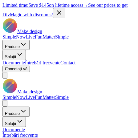
Limited time:
Save
$145
on lifetime access
→
See our prices to get
DivMagic with discounts!
Make design
Simple
Now
Live
Fun
Matter
Simple
Produse
Soluții
Documente
Întrebări frecvente
Contact
Conectați-vă
Make design
Simple
Now
Live
Fun
Matter
Simple
Produse
Soluții
Documente
Întrebări frecvente