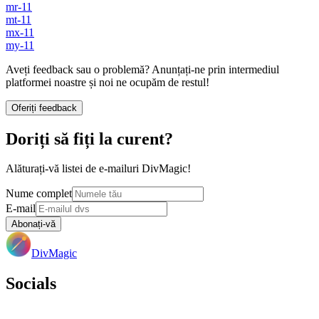
mr-11
mt-11
mx-11
my-11
Aveți feedback sau o problemă? Anunțați-ne prin intermediul
platformei noastre și noi ne ocupăm de restul!
Oferiți feedback
Doriți să fiți la curent?
Alăturați-vă listei de e-mailuri DivMagic!
Nume complet
E-mail
Abonați-vă
DivMagic
Socials