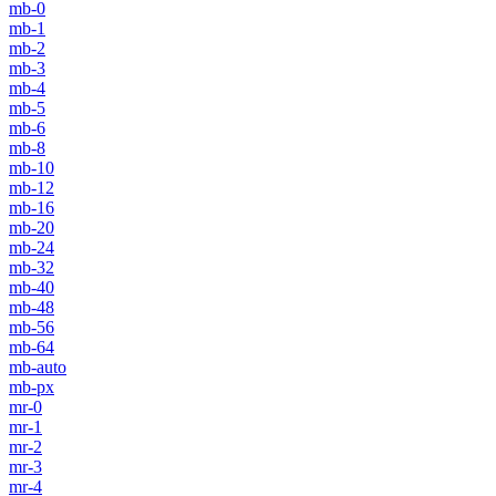
mb-0
mb-1
mb-2
mb-3
mb-4
mb-5
mb-6
mb-8
mb-10
mb-12
mb-16
mb-20
mb-24
mb-32
mb-40
mb-48
mb-56
mb-64
mb-auto
mb-px
mr-0
mr-1
mr-2
mr-3
mr-4