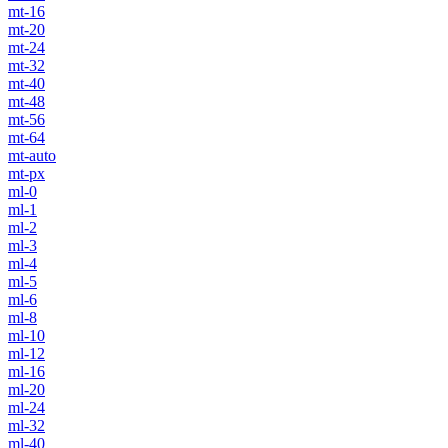
mt-16
mt-20
mt-24
mt-32
mt-40
mt-48
mt-56
mt-64
mt-auto
mt-px
ml-0
ml-1
ml-2
ml-3
ml-4
ml-5
ml-6
ml-8
ml-10
ml-12
ml-16
ml-20
ml-24
ml-32
ml-40