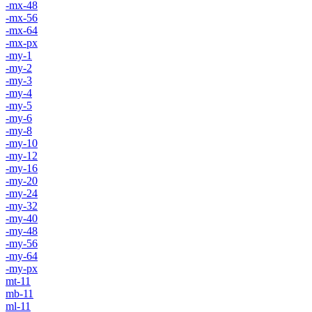
-mx-48
-mx-56
-mx-64
-mx-px
-my-1
-my-2
-my-3
-my-4
-my-5
-my-6
-my-8
-my-10
-my-12
-my-16
-my-20
-my-24
-my-32
-my-40
-my-48
-my-56
-my-64
-my-px
mt-11
mb-11
ml-11