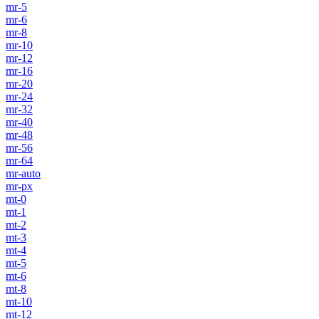
mr-5
mr-6
mr-8
mr-10
mr-12
mr-16
mr-20
mr-24
mr-32
mr-40
mr-48
mr-56
mr-64
mr-auto
mr-px
mt-0
mt-1
mt-2
mt-3
mt-4
mt-5
mt-6
mt-8
mt-10
mt-12