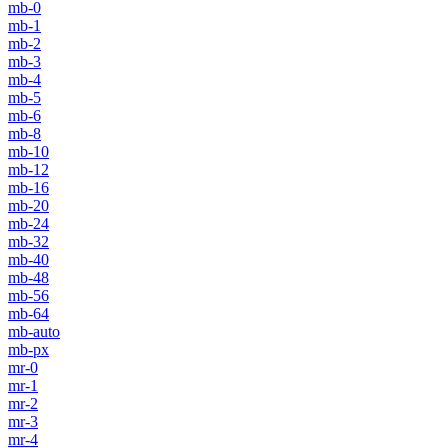
mb-0
mb-1
mb-2
mb-3
mb-4
mb-5
mb-6
mb-8
mb-10
mb-12
mb-16
mb-20
mb-24
mb-32
mb-40
mb-48
mb-56
mb-64
mb-auto
mb-px
mr-0
mr-1
mr-2
mr-3
mr-4