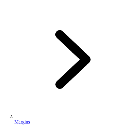
Margins