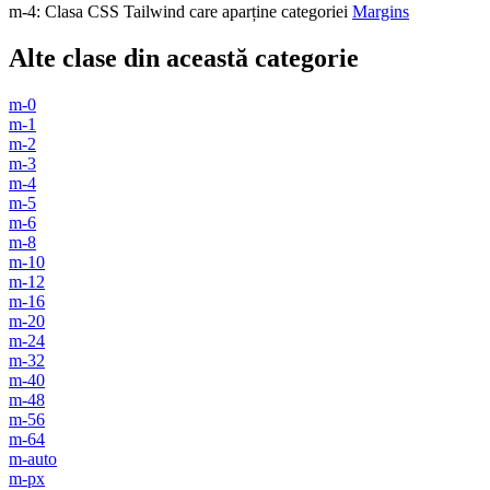
m-4
:
Clasa CSS Tailwind care aparține categoriei
Margins
Alte clase din această categorie
m-0
m-1
m-2
m-3
m-4
m-5
m-6
m-8
m-10
m-12
m-16
m-20
m-24
m-32
m-40
m-48
m-56
m-64
m-auto
m-px