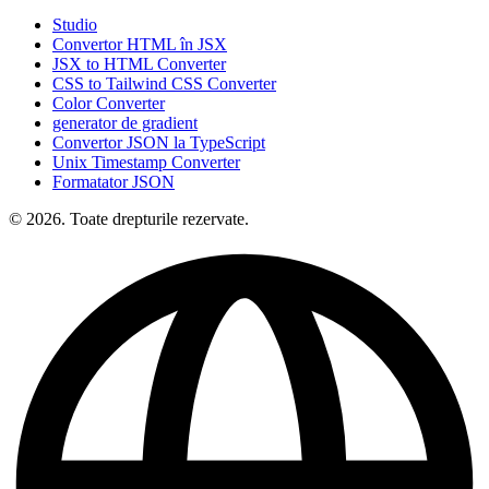
Studio
Convertor HTML în JSX
JSX to HTML Converter
CSS to Tailwind CSS Converter
Color Converter
generator de gradient
Convertor JSON la TypeScript
Unix Timestamp Converter
Formatator JSON
© 2026. Toate drepturile rezervate.