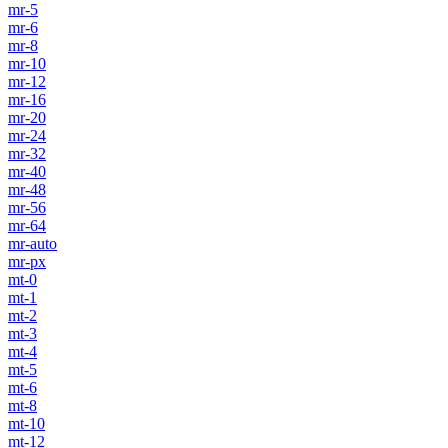
mr-5
mr-6
mr-8
mr-10
mr-12
mr-16
mr-20
mr-24
mr-32
mr-40
mr-48
mr-56
mr-64
mr-auto
mr-px
mt-0
mt-1
mt-2
mt-3
mt-4
mt-5
mt-6
mt-8
mt-10
mt-12