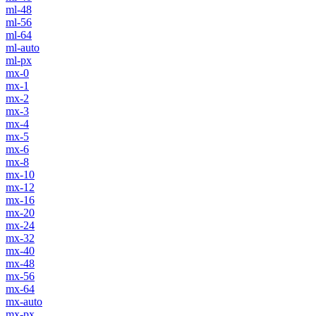
ml-48
ml-56
ml-64
ml-auto
ml-px
mx-0
mx-1
mx-2
mx-3
mx-4
mx-5
mx-6
mx-8
mx-10
mx-12
mx-16
mx-20
mx-24
mx-32
mx-40
mx-48
mx-56
mx-64
mx-auto
mx-px