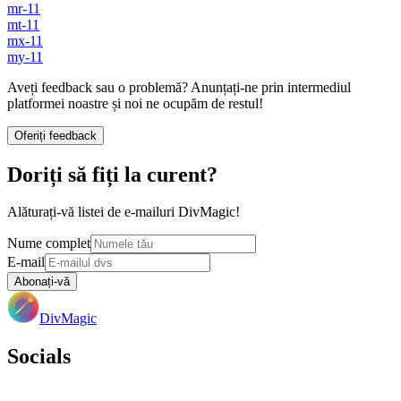
mr-11
mt-11
mx-11
my-11
Aveți feedback sau o problemă? Anunțați-ne prin intermediul
platformei noastre și noi ne ocupăm de restul!
Oferiți feedback
Doriți să fiți la curent?
Alăturați-vă listei de e-mailuri DivMagic!
Nume complet
E-mail
Abonați-vă
DivMagic
Socials