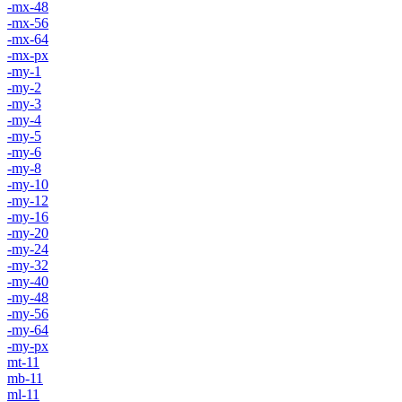
-mx-48
-mx-56
-mx-64
-mx-px
-my-1
-my-2
-my-3
-my-4
-my-5
-my-6
-my-8
-my-10
-my-12
-my-16
-my-20
-my-24
-my-32
-my-40
-my-48
-my-56
-my-64
-my-px
mt-11
mb-11
ml-11