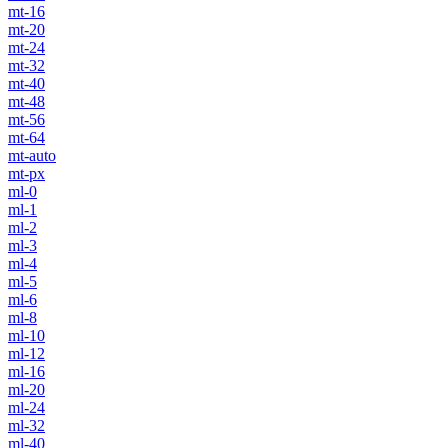
mt-16
mt-20
mt-24
mt-32
mt-40
mt-48
mt-56
mt-64
mt-auto
mt-px
ml-0
ml-1
ml-2
ml-3
ml-4
ml-5
ml-6
ml-8
ml-10
ml-12
ml-16
ml-20
ml-24
ml-32
ml-40