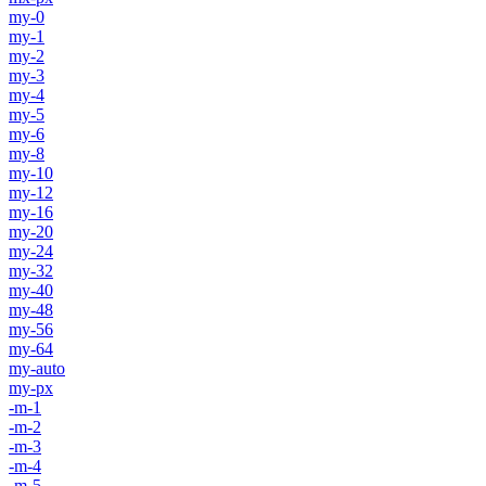
my-0
my-1
my-2
my-3
my-4
my-5
my-6
my-8
my-10
my-12
my-16
my-20
my-24
my-32
my-40
my-48
my-56
my-64
my-auto
my-px
-m-1
-m-2
-m-3
-m-4
-m-5