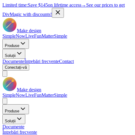
Limited time:
Save
$145
on lifetime access
→
See our prices to get
DivMagic with discounts!
Make design
Simple
Now
Live
Fun
Matter
Simple
Produse
Soluții
Documente
Întrebări frecvente
Contact
Conectați-vă
Make design
Simple
Now
Live
Fun
Matter
Simple
Produse
Soluții
Documente
Întrebări frecvente