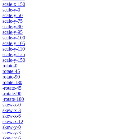
scale-x-150
scale-y-0
scale-y-50
scale-y-75
scale-y-90
scale-y-95
scale-y-100
scale-y-105
scale-y-110
scale-y-125
scale-y-150
rotate-0
rotate-45
rotate-90
rotate-180
-rotate-45
-rotate-90
-rotate-180
skew-x-0
skew-x-3
skew-x-6
skew-x-12
skew-y-0
skew-y-3
skew-y-6