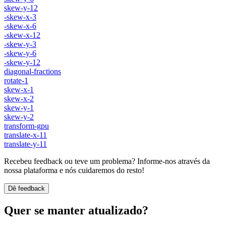
skew-y-12
-skew-x-3
-skew-x-6
-skew-x-12
-skew-y-3
-skew-y-6
-skew-y-12
diagonal-fractions
rotate-1
skew-x-1
skew-x-2
skew-y-1
skew-y-2
transform-gpu
translate-x-11
translate-y-11
Recebeu feedback ou teve um problema? Informe-nos através da
nossa plataforma e nós cuidaremos do resto!
Dê feedback
Quer se manter atualizado?