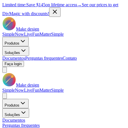
Limited time:
Save
$145
on lifetime access
→
See our prices to get
DivMagic with discounts!
Make design
Simple
Now
Live
Fun
Matter
Simple
Produtos
Soluções
Documentos
Perguntas frequentes
Contato
Faça login
Make design
Simple
Now
Live
Fun
Matter
Simple
Produtos
Soluções
Documentos
Perguntas frequentes