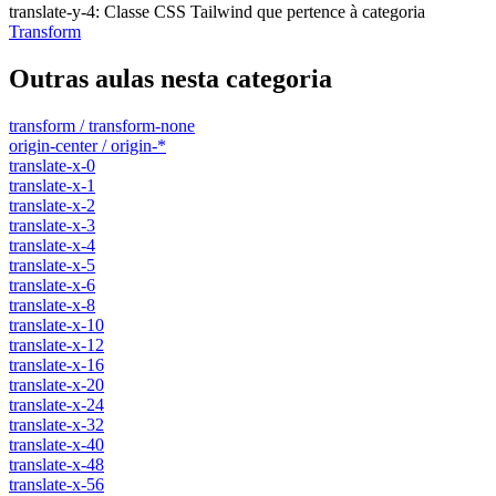
translate-y-4
:
Classe CSS Tailwind que pertence à categoria
Transform
Outras aulas nesta categoria
transform / transform-none
origin-center / origin-*
translate-x-0
translate-x-1
translate-x-2
translate-x-3
translate-x-4
translate-x-5
translate-x-6
translate-x-8
translate-x-10
translate-x-12
translate-x-16
translate-x-20
translate-x-24
translate-x-32
translate-x-40
translate-x-48
translate-x-56