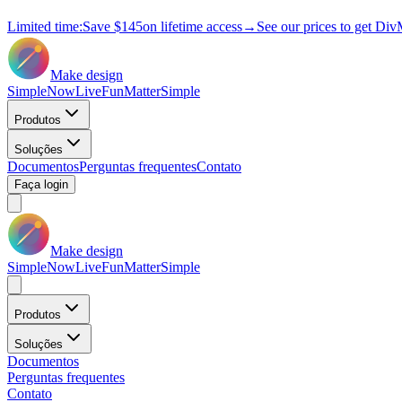
Limited time:
Save
$145
on lifetime access
→
See our prices to get Div
Make design
Simple
Now
Live
Fun
Matter
Simple
Produtos
Soluções
Documentos
Perguntas frequentes
Contato
Faça login
Make design
Simple
Now
Live
Fun
Matter
Simple
Produtos
Soluções
Documentos
Perguntas frequentes
Contato