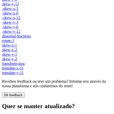
skew-y-12
-skew-x-3
-skew-x-6
-skew-x-12
-skew-y-3
-skew-y-6
-skew-y-12
diagonal-fractions
rotate-1
skew-x-1
skew-x-2
skew-y-1
skew-y-2
transform-gpu
translate-x-11
translate-y-11
Recebeu feedback ou teve um problema? Informe-nos através da
nossa plataforma e nós cuidaremos do resto!
Dê feedback
Quer se manter atualizado?