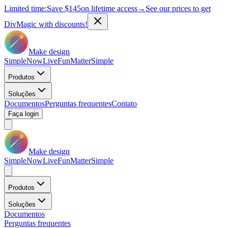
Limited time:
Save
$145
on lifetime access
→
See our prices to get
DivMagic with discounts!
Make design
Simple
Now
Live
Fun
Matter
Simple
Produtos
Soluções
Documentos
Perguntas frequentes
Contato
Faça login
Make design
Simple
Now
Live
Fun
Matter
Simple
Produtos
Soluções
Documentos
Perguntas frequentes