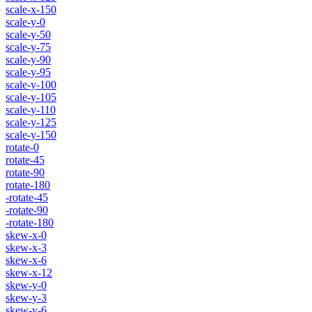
scale-x-150
scale-y-0
scale-y-50
scale-y-75
scale-y-90
scale-y-95
scale-y-100
scale-y-105
scale-y-110
scale-y-125
scale-y-150
rotate-0
rotate-45
rotate-90
rotate-180
-rotate-45
-rotate-90
-rotate-180
skew-x-0
skew-x-3
skew-x-6
skew-x-12
skew-y-0
skew-y-3
skew-y-6