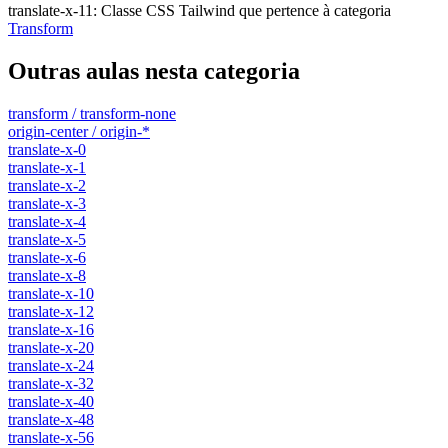
translate-x-11
:
Classe CSS Tailwind que pertence à categoria
Transform
Outras aulas nesta categoria
transform / transform-none
origin-center / origin-*
translate-x-0
translate-x-1
translate-x-2
translate-x-3
translate-x-4
translate-x-5
translate-x-6
translate-x-8
translate-x-10
translate-x-12
translate-x-16
translate-x-20
translate-x-24
translate-x-32
translate-x-40
translate-x-48
translate-x-56