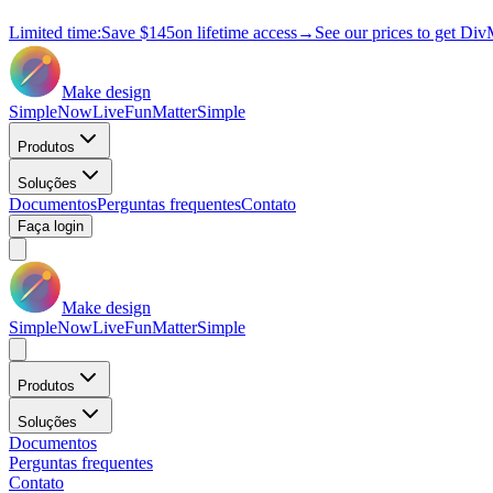
Limited time:
Save
$145
on lifetime access
→
See our prices to get Div
Make design
Simple
Now
Live
Fun
Matter
Simple
Produtos
Soluções
Documentos
Perguntas frequentes
Contato
Faça login
Make design
Simple
Now
Live
Fun
Matter
Simple
Produtos
Soluções
Documentos
Perguntas frequentes
Contato