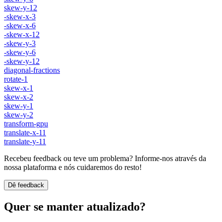
skew-y-12
-skew-x-3
-skew-x-6
-skew-x-12
-skew-y-3
-skew-y-6
-skew-y-12
diagonal-fractions
rotate-1
skew-x-1
skew-x-2
skew-y-1
skew-y-2
transform-gpu
translate-x-11
translate-y-11
Recebeu feedback ou teve um problema? Informe-nos através da
nossa plataforma e nós cuidaremos do resto!
Dê feedback
Quer se manter atualizado?