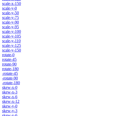
scale-x-150
scale-y-0
scale-y-50
scale-y-75
scale-y-90
scale-y-95
scale-y-100
scale-y-105
scale-y-110
scale-y-125
scale-y-150
rotate-0
rotate-45
rotate-90
rotate-180
-rotate-45
-rotate-90
-rotate-180
skew-x-0
skew-x-3
skew-x-6
skew-x-12
skew-y-0
skew-y-3
skew-y-6