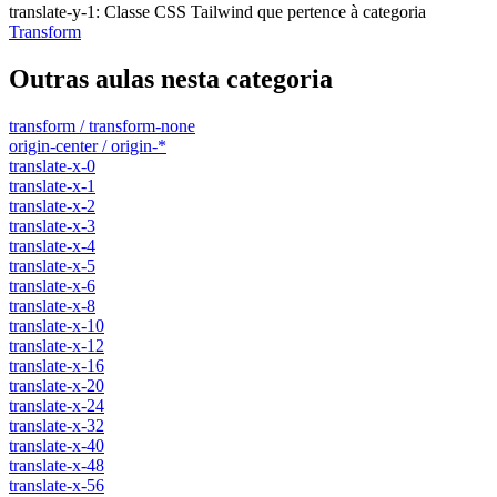
translate-y-1
:
Classe CSS Tailwind que pertence à categoria
Transform
Outras aulas nesta categoria
transform / transform-none
origin-center / origin-*
translate-x-0
translate-x-1
translate-x-2
translate-x-3
translate-x-4
translate-x-5
translate-x-6
translate-x-8
translate-x-10
translate-x-12
translate-x-16
translate-x-20
translate-x-24
translate-x-32
translate-x-40
translate-x-48
translate-x-56