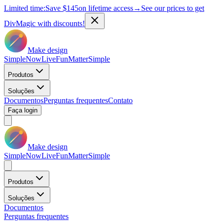
Limited time:
Save
$145
on lifetime access
→
See our prices to get
DivMagic with discounts!
Make design
Simple
Now
Live
Fun
Matter
Simple
Produtos
Soluções
Documentos
Perguntas frequentes
Contato
Faça login
Make design
Simple
Now
Live
Fun
Matter
Simple
Produtos
Soluções
Documentos
Perguntas frequentes