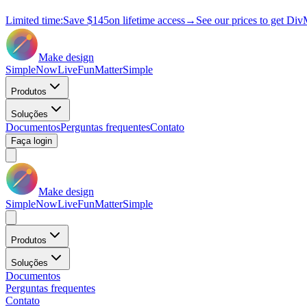
Limited time:
Save
$145
on lifetime access
→
See our prices to get Div
Make design
Simple
Now
Live
Fun
Matter
Simple
Produtos
Soluções
Documentos
Perguntas frequentes
Contato
Faça login
Make design
Simple
Now
Live
Fun
Matter
Simple
Produtos
Soluções
Documentos
Perguntas frequentes
Contato