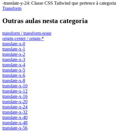
-translate-y-24
:
Classe CSS Tailwind que pertence à categoria
Transform
Outras aulas nesta categoria
transform / transform-none
origin-center / origin-*
translate-x-0
translate-x-1
translate-x-2
translate-x-3
translate-x-4
translate-x-5
translate-x-6
translate-x-8
translate-x-10
translate-x-12
translate-x-16
translate-x-20
translate-x-24
translate-x-32
translate-x-40
translate-x-48
translate-x-56