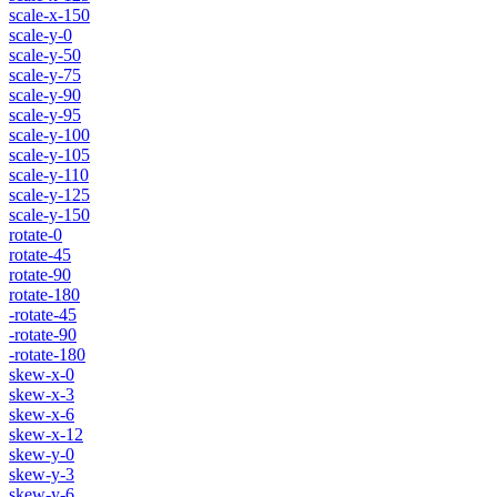
scale-x-150
scale-y-0
scale-y-50
scale-y-75
scale-y-90
scale-y-95
scale-y-100
scale-y-105
scale-y-110
scale-y-125
scale-y-150
rotate-0
rotate-45
rotate-90
rotate-180
-rotate-45
-rotate-90
-rotate-180
skew-x-0
skew-x-3
skew-x-6
skew-x-12
skew-y-0
skew-y-3
skew-y-6