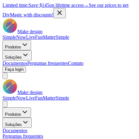
Limited time:
Save
$145
on lifetime access
→
See our prices to get
DivMagic with discounts!
Make design
Simple
Now
Live
Fun
Matter
Simple
Produtos
Soluções
Documentos
Perguntas frequentes
Contato
Faça login
Make design
Simple
Now
Live
Fun
Matter
Simple
Produtos
Soluções
Documentos
Perguntas frequentes