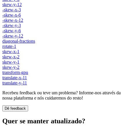
skew-y-12
-skew-x-3
-skew-x-6
-skew-x-12
-skew-y-3
-skew-y-6
-skew-y-12
diagonal-fractions
rotate-1
skew-x-1
skew-x-2
skew-y-1
skew-y-2
transform-gpu
translate-x-11
translate-y-11
Recebeu feedback ou teve um problema? Informe-nos através da
nossa plataforma e nós cuidaremos do resto!
Dê feedback
Quer se manter atualizado?