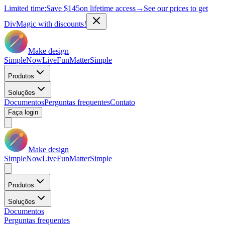
Limited time:
Save
$145
on lifetime access
→
See our prices to get
DivMagic with discounts!
Make design
Simple
Now
Live
Fun
Matter
Simple
Produtos
Soluções
Documentos
Perguntas frequentes
Contato
Faça login
Make design
Simple
Now
Live
Fun
Matter
Simple
Produtos
Soluções
Documentos
Perguntas frequentes