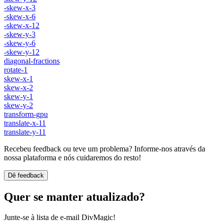
-skew-x-3
-skew-x-6
-skew-x-12
-skew-y-3
-skew-y-6
-skew-y-12
diagonal-fractions
rotate-1
skew-x-1
skew-x-2
skew-y-1
skew-y-2
transform-gpu
translate-x-11
translate-y-11
Recebeu feedback ou teve um problema? Informe-nos através da
nossa plataforma e nós cuidaremos do resto!
Dê feedback
Quer se manter atualizado?
Junte-se à lista de e-mail DivMagic!