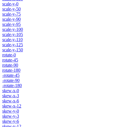
scale-y-0
scale-y-50
scale-y-75
scale-y-90
scale-y-95
scale-y-100
scale-y-105
scale-y-110
scale-y-125
scale-y-150
rotate-0
rotate-45
rotate-90
rotate-180
-rotate-45
-rotate-90
-rotate-180
skew-x-0
skew-x-3
skew-x-6
skew-x-12
skew-y-0
skew-y-3
skew-y-6
skew-y-12