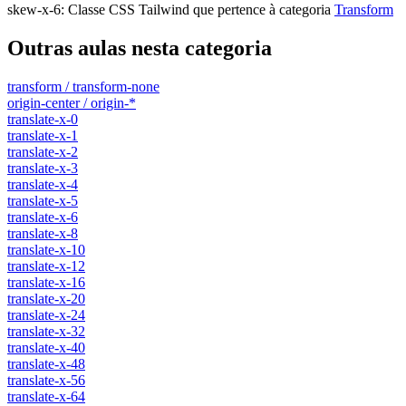
skew-x-6
:
Classe CSS Tailwind que pertence à categoria
Transform
Outras aulas nesta categoria
transform / transform-none
origin-center / origin-*
translate-x-0
translate-x-1
translate-x-2
translate-x-3
translate-x-4
translate-x-5
translate-x-6
translate-x-8
translate-x-10
translate-x-12
translate-x-16
translate-x-20
translate-x-24
translate-x-32
translate-x-40
translate-x-48
translate-x-56
translate-x-64