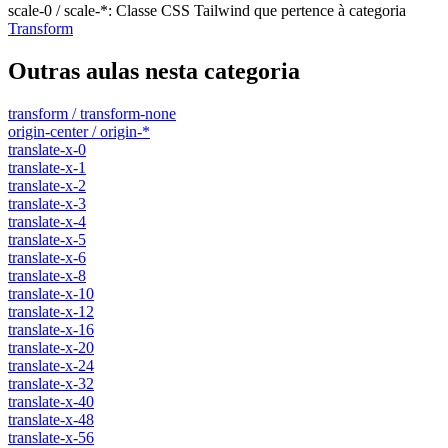
scale-0 / scale-*
:
Classe CSS Tailwind que pertence à categoria
Transform
Outras aulas nesta categoria
transform / transform-none
origin-center / origin-*
translate-x-0
translate-x-1
translate-x-2
translate-x-3
translate-x-4
translate-x-5
translate-x-6
translate-x-8
translate-x-10
translate-x-12
translate-x-16
translate-x-20
translate-x-24
translate-x-32
translate-x-40
translate-x-48
translate-x-56