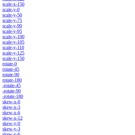
scale-x-150
scale-y-0
scale-y-50
scale-y-75
scale-y-90
scale-y-95
scale-y-100
scale-y-105
scale-y-110
scale-y-125
scale-y-150
rotate-0
rotate-45
rotate-90
rotate-180
-rotate-45
-rotate-90
-rotate-180
skew-x-0
skew-x-3
skew-x-6
skew-x-12
skew-y-0
skew-y-3
skew-y-6