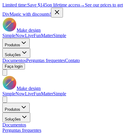
Limited time:
Save
$145
on lifetime access
→
See our prices to get
DivMagic with discounts!
Make design
Simple
Now
Live
Fun
Matter
Simple
Produtos
Soluções
Documentos
Perguntas frequentes
Contato
Faça login
Make design
Simple
Now
Live
Fun
Matter
Simple
Produtos
Soluções
Documentos
Perguntas frequentes