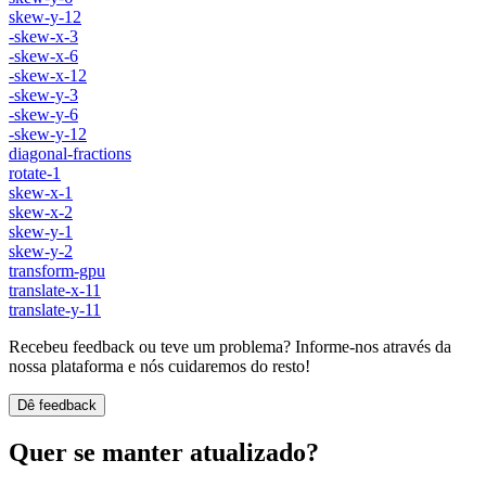
skew-y-12
-skew-x-3
-skew-x-6
-skew-x-12
-skew-y-3
-skew-y-6
-skew-y-12
diagonal-fractions
rotate-1
skew-x-1
skew-x-2
skew-y-1
skew-y-2
transform-gpu
translate-x-11
translate-y-11
Recebeu feedback ou teve um problema? Informe-nos através da
nossa plataforma e nós cuidaremos do resto!
Dê feedback
Quer se manter atualizado?