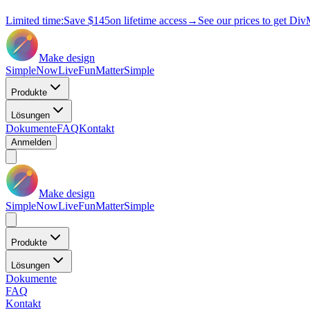
Limited time:
Save
$145
on lifetime access
→
See our prices to get Div
Make design
Simple
Now
Live
Fun
Matter
Simple
Produkte
Lösungen
Dokumente
FAQ
Kontakt
Anmelden
Make design
Simple
Now
Live
Fun
Matter
Simple
Produkte
Lösungen
Dokumente
FAQ
Kontakt