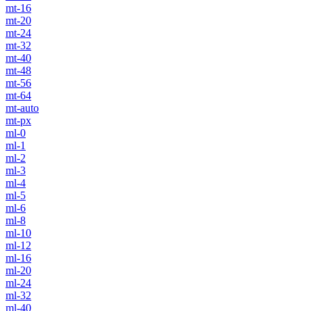
mt-16
mt-20
mt-24
mt-32
mt-40
mt-48
mt-56
mt-64
mt-auto
mt-px
ml-0
ml-1
ml-2
ml-3
ml-4
ml-5
ml-6
ml-8
ml-10
ml-12
ml-16
ml-20
ml-24
ml-32
ml-40