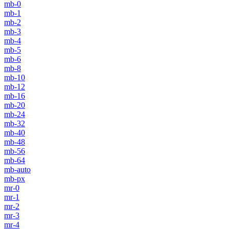
mb-0
mb-1
mb-2
mb-3
mb-4
mb-5
mb-6
mb-8
mb-10
mb-12
mb-16
mb-20
mb-24
mb-32
mb-40
mb-48
mb-56
mb-64
mb-auto
mb-px
mr-0
mr-1
mr-2
mr-3
mr-4