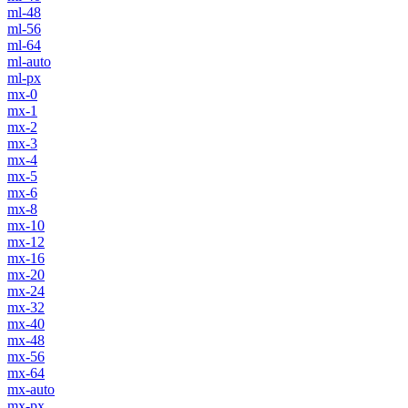
ml-48
ml-56
ml-64
ml-auto
ml-px
mx-0
mx-1
mx-2
mx-3
mx-4
mx-5
mx-6
mx-8
mx-10
mx-12
mx-16
mx-20
mx-24
mx-32
mx-40
mx-48
mx-56
mx-64
mx-auto
mx-px