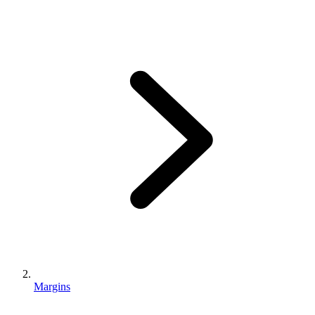
Margins