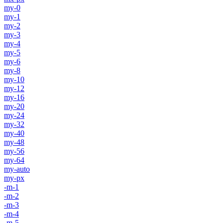
my-0
my-1
my-2
my-3
my-4
my-5
my-6
my-8
my-10
my-12
my-16
my-20
my-24
my-32
my-40
my-48
my-56
my-64
my-auto
my-px
-m-1
-m-2
-m-3
-m-4
-m-5