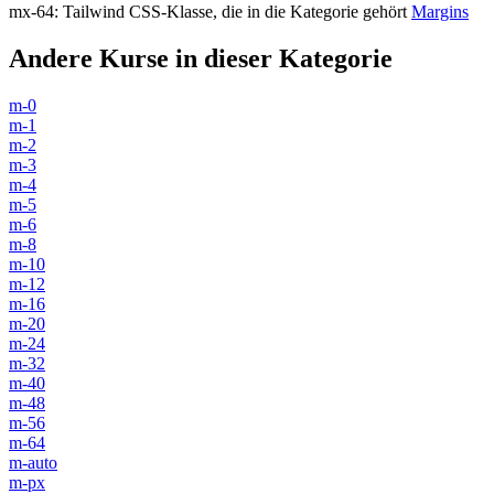
mx-64
:
Tailwind CSS-Klasse, die in die Kategorie gehört
Margins
Andere Kurse in dieser Kategorie
m-0
m-1
m-2
m-3
m-4
m-5
m-6
m-8
m-10
m-12
m-16
m-20
m-24
m-32
m-40
m-48
m-56
m-64
m-auto
m-px