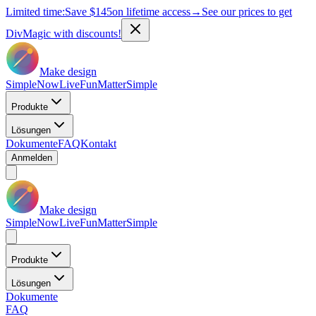
Limited time:
Save
$145
on lifetime access
→
See our prices to get
DivMagic with discounts!
Make design
Simple
Now
Live
Fun
Matter
Simple
Produkte
Lösungen
Dokumente
FAQ
Kontakt
Anmelden
Make design
Simple
Now
Live
Fun
Matter
Simple
Produkte
Lösungen
Dokumente
FAQ