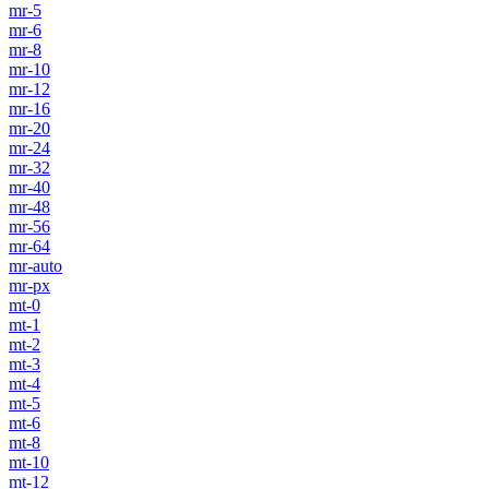
mr-5
mr-6
mr-8
mr-10
mr-12
mr-16
mr-20
mr-24
mr-32
mr-40
mr-48
mr-56
mr-64
mr-auto
mr-px
mt-0
mt-1
mt-2
mt-3
mt-4
mt-5
mt-6
mt-8
mt-10
mt-12