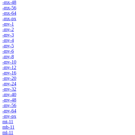
-mx-48
-mx-56
-mx-64
-mx-px
-my-1
-my-2
-my-3
-my-4
-my-5
-my-6
-my-8
-my-10
-my-12
-my-16
-my-20
-my-24
-my-32
-my-40
-my-48
-my-56
-my-64
-my-px
mt-11
mb-11
ml-11