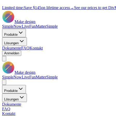
Limited time:
Save
$145
on lifetime access
→
See our prices to get Div
Make design
Simple
Now
Live
Fun
Matter
Simple
Produkte
Lösungen
Dokumente
FAQ
Kontakt
Anmelden
Make design
Simple
Now
Live
Fun
Matter
Simple
Produkte
Lösungen
Dokumente
FAQ
Kontakt