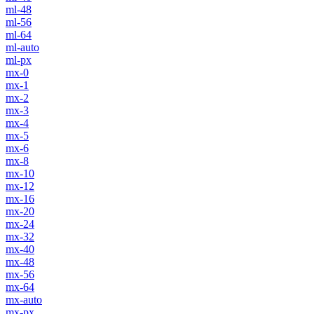
ml-48
ml-56
ml-64
ml-auto
ml-px
mx-0
mx-1
mx-2
mx-3
mx-4
mx-5
mx-6
mx-8
mx-10
mx-12
mx-16
mx-20
mx-24
mx-32
mx-40
mx-48
mx-56
mx-64
mx-auto
mx-px