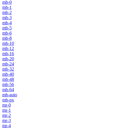
mb-0
mb-1
mb-2
mb-3
mb-4
mb-5
mb-6
mb-8
mb-10
mb-12
mb-16
mb-20
mb-24
mb-32
mb-40
mb-48
mb-56
mb-64
mb-auto
mb-px
mr-0
mr-1
mr-2
mr-3
mr-4