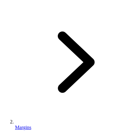
Margins