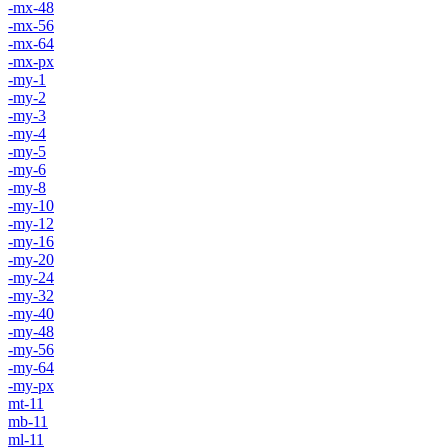
-mx-48
-mx-56
-mx-64
-mx-px
-my-1
-my-2
-my-3
-my-4
-my-5
-my-6
-my-8
-my-10
-my-12
-my-16
-my-20
-my-24
-my-32
-my-40
-my-48
-my-56
-my-64
-my-px
mt-11
mb-11
ml-11