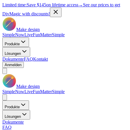
Limited time:
Save
$145
on lifetime access
→
See our prices to get
DivMagic with discounts!
Make design
Simple
Now
Live
Fun
Matter
Simple
Produkte
Lösungen
Dokumente
FAQ
Kontakt
Anmelden
Make design
Simple
Now
Live
Fun
Matter
Simple
Produkte
Lösungen
Dokumente
FAQ