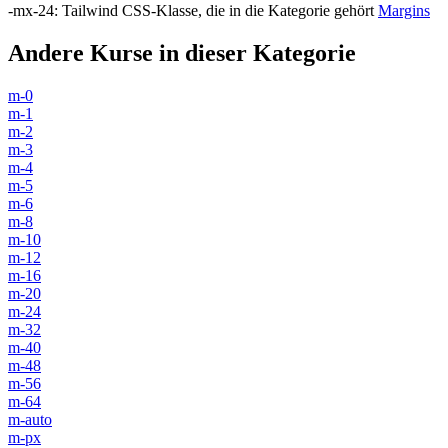
-mx-24
:
Tailwind CSS-Klasse, die in die Kategorie gehört
Margins
Andere Kurse in dieser Kategorie
m-0
m-1
m-2
m-3
m-4
m-5
m-6
m-8
m-10
m-12
m-16
m-20
m-24
m-32
m-40
m-48
m-56
m-64
m-auto
m-px