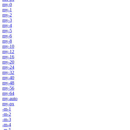
my-0
my-1
my-2
my-3
my-4
my-5
my-6
my-8
my-10
my-12
my-16
my-20
my-24
my-32
my-40
my-48
my-56
my-64
my-auto
my-px
-m-1
-m-2
-m-3
-m-4
-m-5