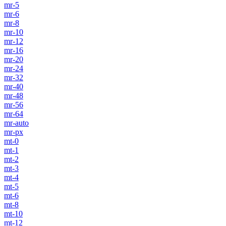
mr-5
mr-6
mr-8
mr-10
mr-12
mr-16
mr-20
mr-24
mr-32
mr-40
mr-48
mr-56
mr-64
mr-auto
mr-px
mt-0
mt-1
mt-2
mt-3
mt-4
mt-5
mt-6
mt-8
mt-10
mt-12