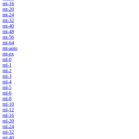
mt-16
mt-20
mt-24
mt-32
mt-40
mt-48
mt-56
mt-64
mt-auto
mt-px
ml-0
ml-1
ml-2
ml-3
ml-4
ml-5
ml-6
ml-8
ml-10
ml-12
ml-16
ml-20
ml-24
ml-32
ml-40