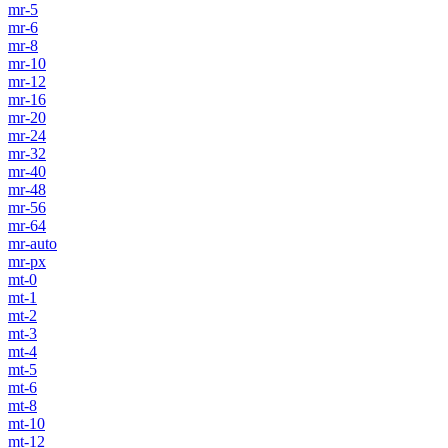
mr-5
mr-6
mr-8
mr-10
mr-12
mr-16
mr-20
mr-24
mr-32
mr-40
mr-48
mr-56
mr-64
mr-auto
mr-px
mt-0
mt-1
mt-2
mt-3
mt-4
mt-5
mt-6
mt-8
mt-10
mt-12