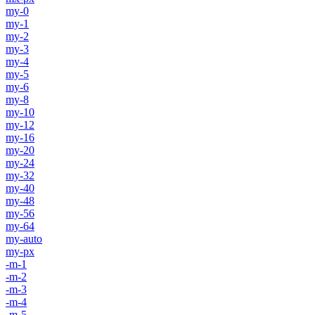
my-0
my-1
my-2
my-3
my-4
my-5
my-6
my-8
my-10
my-12
my-16
my-20
my-24
my-32
my-40
my-48
my-56
my-64
my-auto
my-px
-m-1
-m-2
-m-3
-m-4
-m-5