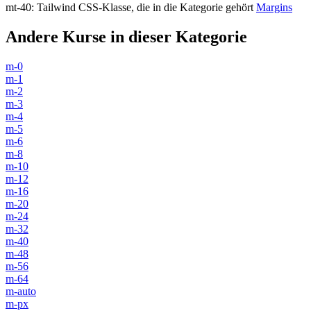
mt-40
:
Tailwind CSS-Klasse, die in die Kategorie gehört
Margins
Andere Kurse in dieser Kategorie
m-0
m-1
m-2
m-3
m-4
m-5
m-6
m-8
m-10
m-12
m-16
m-20
m-24
m-32
m-40
m-48
m-56
m-64
m-auto
m-px