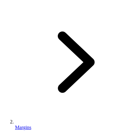
Margins