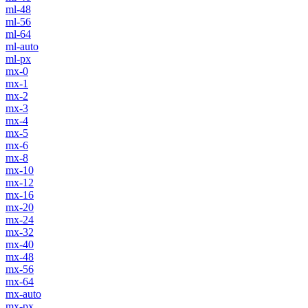
ml-48
ml-56
ml-64
ml-auto
ml-px
mx-0
mx-1
mx-2
mx-3
mx-4
mx-5
mx-6
mx-8
mx-10
mx-12
mx-16
mx-20
mx-24
mx-32
mx-40
mx-48
mx-56
mx-64
mx-auto
mx-px