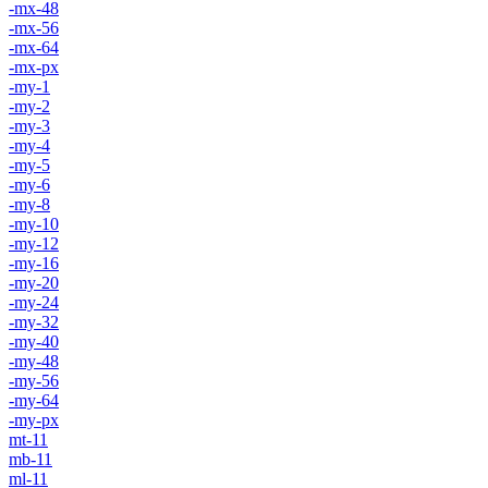
-mx-48
-mx-56
-mx-64
-mx-px
-my-1
-my-2
-my-3
-my-4
-my-5
-my-6
-my-8
-my-10
-my-12
-my-16
-my-20
-my-24
-my-32
-my-40
-my-48
-my-56
-my-64
-my-px
mt-11
mb-11
ml-11