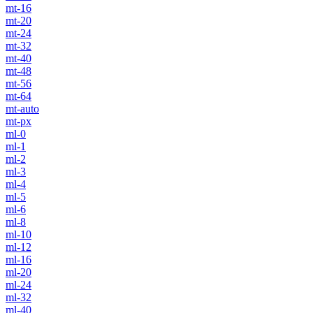
mt-16
mt-20
mt-24
mt-32
mt-40
mt-48
mt-56
mt-64
mt-auto
mt-px
ml-0
ml-1
ml-2
ml-3
ml-4
ml-5
ml-6
ml-8
ml-10
ml-12
ml-16
ml-20
ml-24
ml-32
ml-40