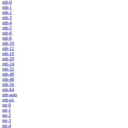
mb-0
mb-1
mb-2
mb-3
mb-4
mb-5
mb-6
mb-8
mb-10
mb-12
mb-16
mb-20
mb-24
mb-32
mb-40
mb-48
mb-56
mb-64
mb-auto
mb-px
mr-0
mr-1
mr-2
mr-3
mr-4