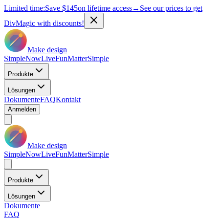
Limited time:
Save
$145
on lifetime access
→
See our prices to get
DivMagic with discounts!
Make design
Simple
Now
Live
Fun
Matter
Simple
Produkte
Lösungen
Dokumente
FAQ
Kontakt
Anmelden
Make design
Simple
Now
Live
Fun
Matter
Simple
Produkte
Lösungen
Dokumente
FAQ