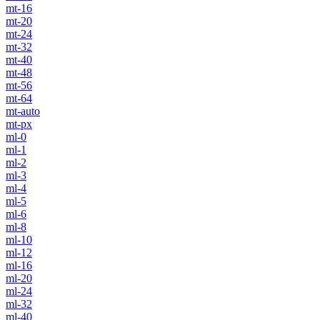
mt-16
mt-20
mt-24
mt-32
mt-40
mt-48
mt-56
mt-64
mt-auto
mt-px
ml-0
ml-1
ml-2
ml-3
ml-4
ml-5
ml-6
ml-8
ml-10
ml-12
ml-16
ml-20
ml-24
ml-32
ml-40