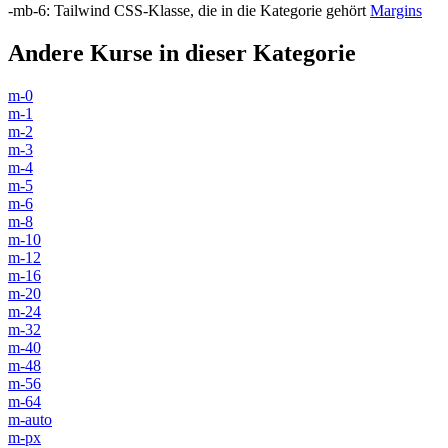
-mb-6
:
Tailwind CSS-Klasse, die in die Kategorie gehört
Margins
Andere Kurse in dieser Kategorie
m-0
m-1
m-2
m-3
m-4
m-5
m-6
m-8
m-10
m-12
m-16
m-20
m-24
m-32
m-40
m-48
m-56
m-64
m-auto
m-px