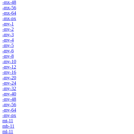
-mx-48
-mx-56
-mx-64
-mx-px
-my-1
-my-2
-my-3
-my-4
-my-5
-my-6
-my-8
-my-10
-my-12
-my-16
-my-20
-my-24
-my-32
-my-40
-my-48
-my-56
-my-64
-my-px
mt-11
mb-11
ml-11