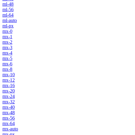
ml-48
ml-56
ml-64
ml-auto
ml-px
mx-0
mx-1
mx-2
mx-3
mx-4
mx-5
mx-6
mx-8
mx-10
mx-12
mx-16
mx-20
mx-24
mx-32
mx-40
mx-48
mx-56
mx-64
mx-auto
mx-px