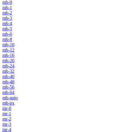
mb-0
mb-1
mb-2
mb-3
mb-4
mb-5
mb-6
mb-8
mb-10
mb-12
mb-16
mb-20
mb-24
mb-32
mb-40
mb-48
mb-56
mb-64
mb-auto
mb-px
mr-0
mr-1
mr-2
mr-3
mr-4