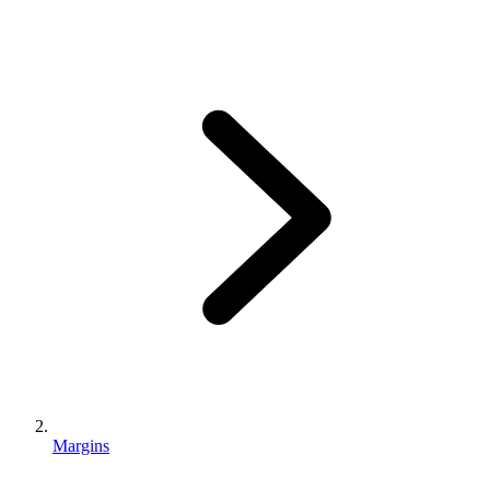
Margins