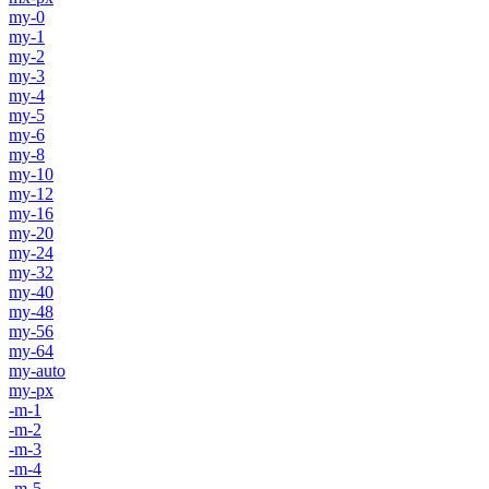
my-0
my-1
my-2
my-3
my-4
my-5
my-6
my-8
my-10
my-12
my-16
my-20
my-24
my-32
my-40
my-48
my-56
my-64
my-auto
my-px
-m-1
-m-2
-m-3
-m-4
-m-5