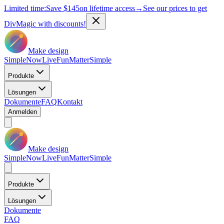
Limited time:
Save
$145
on lifetime access
→
See our prices to get
DivMagic with discounts!
Make design
Simple
Now
Live
Fun
Matter
Simple
Produkte
Lösungen
Dokumente
FAQ
Kontakt
Anmelden
Make design
Simple
Now
Live
Fun
Matter
Simple
Produkte
Lösungen
Dokumente
FAQ