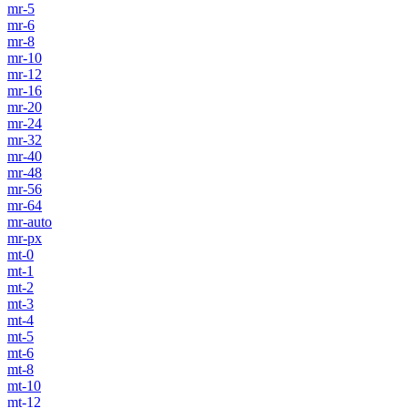
mr-5
mr-6
mr-8
mr-10
mr-12
mr-16
mr-20
mr-24
mr-32
mr-40
mr-48
mr-56
mr-64
mr-auto
mr-px
mt-0
mt-1
mt-2
mt-3
mt-4
mt-5
mt-6
mt-8
mt-10
mt-12