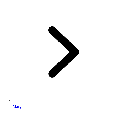
Margins