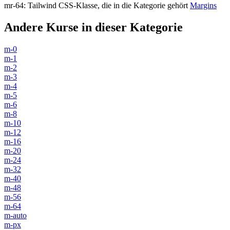
mr-64
:
Tailwind CSS-Klasse, die in die Kategorie gehört
Margins
Andere Kurse in dieser Kategorie
m-0
m-1
m-2
m-3
m-4
m-5
m-6
m-8
m-10
m-12
m-16
m-20
m-24
m-32
m-40
m-48
m-56
m-64
m-auto
m-px