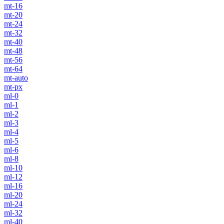
mt-16
mt-20
mt-24
mt-32
mt-40
mt-48
mt-56
mt-64
mt-auto
mt-px
ml-0
ml-1
ml-2
ml-3
ml-4
ml-5
ml-6
ml-8
ml-10
ml-12
ml-16
ml-20
ml-24
ml-32
ml-40