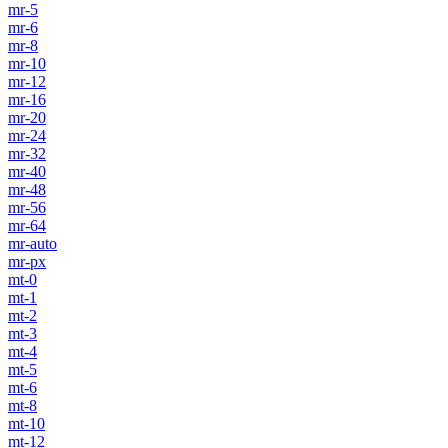
mr-5
mr-6
mr-8
mr-10
mr-12
mr-16
mr-20
mr-24
mr-32
mr-40
mr-48
mr-56
mr-64
mr-auto
mr-px
mt-0
mt-1
mt-2
mt-3
mt-4
mt-5
mt-6
mt-8
mt-10
mt-12