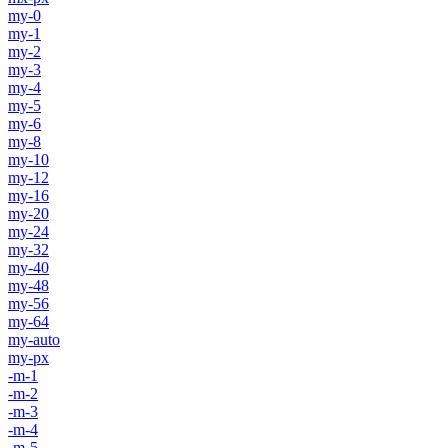
my-0
my-1
my-2
my-3
my-4
my-5
my-6
my-8
my-10
my-12
my-16
my-20
my-24
my-32
my-40
my-48
my-56
my-64
my-auto
my-px
-m-1
-m-2
-m-3
-m-4
-m-5