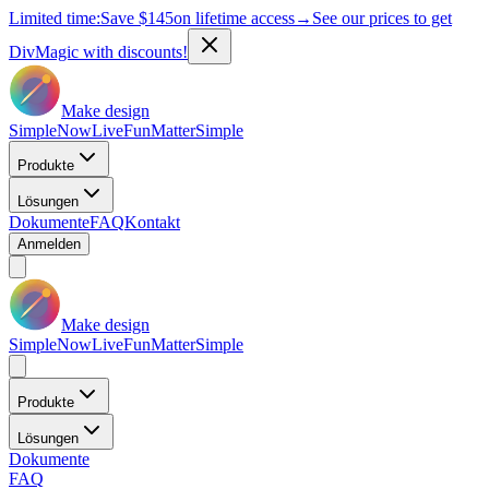
Limited time:
Save
$145
on lifetime access
→
See our prices to get
DivMagic with discounts!
Make design
Simple
Now
Live
Fun
Matter
Simple
Produkte
Lösungen
Dokumente
FAQ
Kontakt
Anmelden
Make design
Simple
Now
Live
Fun
Matter
Simple
Produkte
Lösungen
Dokumente
FAQ