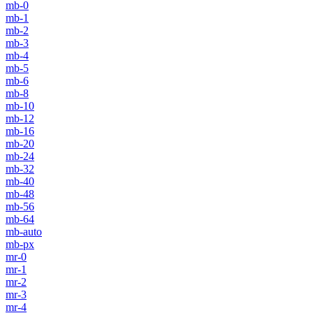
mb-0
mb-1
mb-2
mb-3
mb-4
mb-5
mb-6
mb-8
mb-10
mb-12
mb-16
mb-20
mb-24
mb-32
mb-40
mb-48
mb-56
mb-64
mb-auto
mb-px
mr-0
mr-1
mr-2
mr-3
mr-4