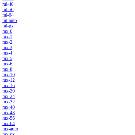
ml-48
ml-56
ml-64
ml-auto
ml-px
mx-0
mx-1
mx-2
mx-3
mx-4
mx-5
mx-6
mx-8
mx-10
mx-12
mx-16
mx-20
mx-24
mx-32
mx-40
mx-48
mx-56
mx-64
mx-auto
mx-px