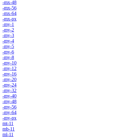
-mx-48
-mx-56
-mx-64
-mx-px
-my-1
-my-2
-my-3
-my-4
-my-5
-my-6
-my-8
-my-10
-my-12
-my-16
-my-20
-my-24
-my-32
-my-40
-my-48
-my-56
-my-64
-my-px
mt-11
mb-11
ml-11