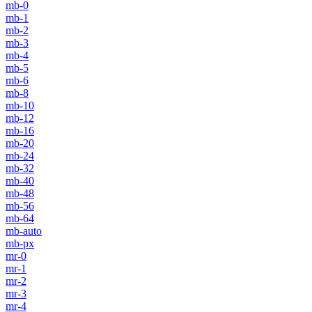
mb-0
mb-1
mb-2
mb-3
mb-4
mb-5
mb-6
mb-8
mb-10
mb-12
mb-16
mb-20
mb-24
mb-32
mb-40
mb-48
mb-56
mb-64
mb-auto
mb-px
mr-0
mr-1
mr-2
mr-3
mr-4