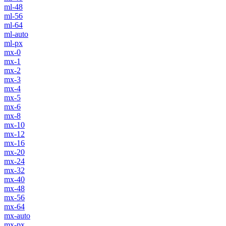
ml-48
ml-56
ml-64
ml-auto
ml-px
mx-0
mx-1
mx-2
mx-3
mx-4
mx-5
mx-6
mx-8
mx-10
mx-12
mx-16
mx-20
mx-24
mx-32
mx-40
mx-48
mx-56
mx-64
mx-auto
mx-px