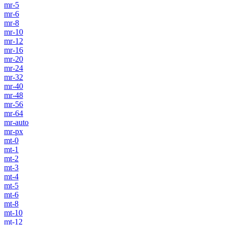
mr-5
mr-6
mr-8
mr-10
mr-12
mr-16
mr-20
mr-24
mr-32
mr-40
mr-48
mr-56
mr-64
mr-auto
mr-px
mt-0
mt-1
mt-2
mt-3
mt-4
mt-5
mt-6
mt-8
mt-10
mt-12