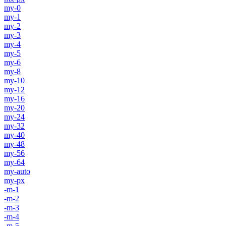
my-0
my-1
my-2
my-3
my-4
my-5
my-6
my-8
my-10
my-12
my-16
my-20
my-24
my-32
my-40
my-48
my-56
my-64
my-auto
my-px
-m-1
-m-2
-m-3
-m-4
-m-5