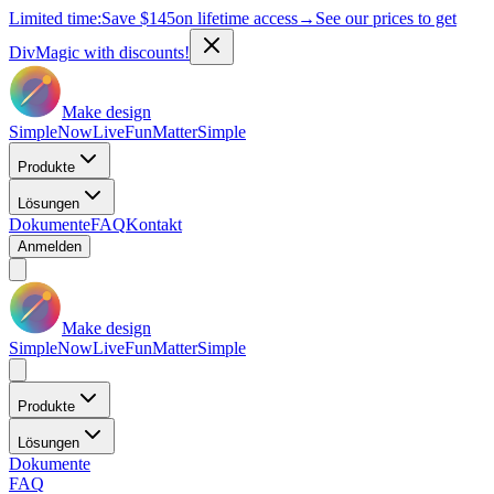
Limited time:
Save
$145
on lifetime access
→
See our prices to get
DivMagic with discounts!
Make design
Simple
Now
Live
Fun
Matter
Simple
Produkte
Lösungen
Dokumente
FAQ
Kontakt
Anmelden
Make design
Simple
Now
Live
Fun
Matter
Simple
Produkte
Lösungen
Dokumente
FAQ