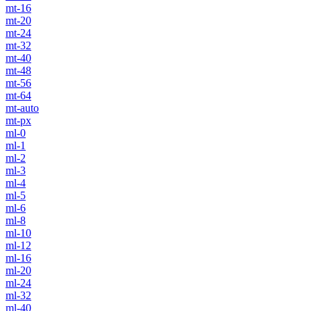
mt-16
mt-20
mt-24
mt-32
mt-40
mt-48
mt-56
mt-64
mt-auto
mt-px
ml-0
ml-1
ml-2
ml-3
ml-4
ml-5
ml-6
ml-8
ml-10
ml-12
ml-16
ml-20
ml-24
ml-32
ml-40