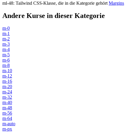
ml-48
:
Tailwind CSS-Klasse, die in die Kategorie gehört
Margins
Andere Kurse in dieser Kategorie
m-0
m-1
m-2
m-3
m-4
m-5
m-6
m-8
m-10
m-12
m-16
m-20
m-24
m-32
m-40
m-48
m-56
m-64
m-auto
m-px