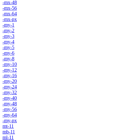
-mx-48
-mx-56
-mx-64
-mx-px
-my-1
-my-2
-my-3
-my-4
-my-5
-my-6
-my-8
-my-10
-my-12
-my-16
-my-20
-my-24
-my-32
-my-40
-my-48
-my-56
-my-64
-my-px
mt-11
mb-11
ml-11