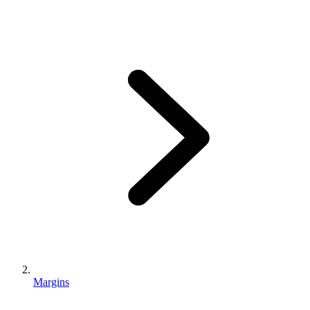
Margins