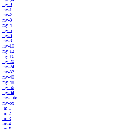
my-0
my-1
my-2
my-3
my-4
my-5
my-6
my-8
my-10
my-12
my-16
my-20
my-24
my-32
my-40
my-48
my-56
my-64
my-auto
my-px
-m-1
-m-2
-m-3
-m-4
-m-5