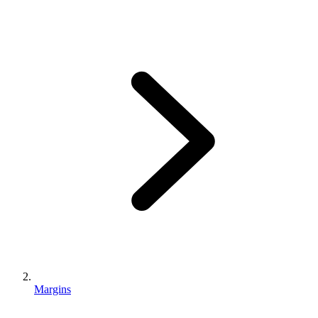
Margins