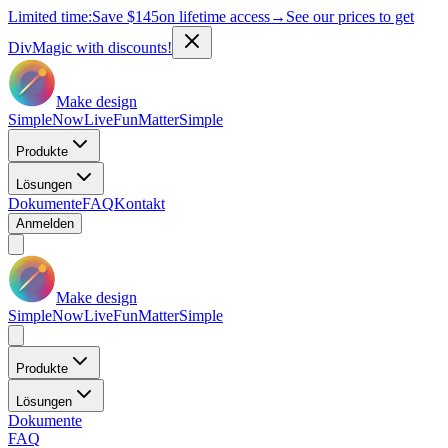
Limited time:
Save
$145
on lifetime access
→
See our prices to get
DivMagic with discounts!
Make design
Simple
Now
Live
Fun
Matter
Simple
Produkte
Lösungen
Dokumente
FAQ
Kontakt
Anmelden
Make design
Simple
Now
Live
Fun
Matter
Simple
Produkte
Lösungen
Dokumente
FAQ