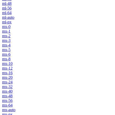
ml-48
ml-56
ml-64
ml-auto
ml-px
mx-0
mx-1
mx-2
mx-3
mx-4
mx-5
mx-6
mx-8
mx-10
mx-12
mx-16
mx-20
mx-24
mx-32
mx-40
mx-48
mx-56
mx-64
mx-auto
mx-px