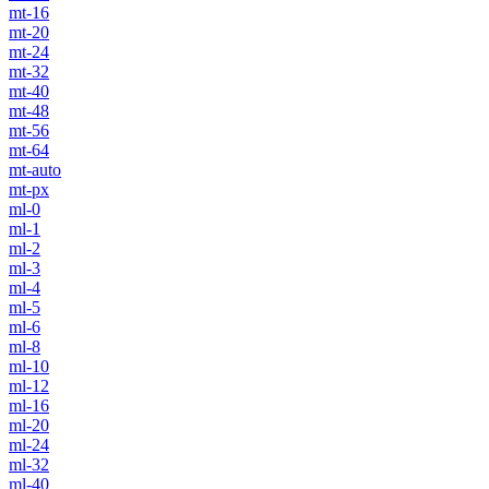
mt-16
mt-20
mt-24
mt-32
mt-40
mt-48
mt-56
mt-64
mt-auto
mt-px
ml-0
ml-1
ml-2
ml-3
ml-4
ml-5
ml-6
ml-8
ml-10
ml-12
ml-16
ml-20
ml-24
ml-32
ml-40