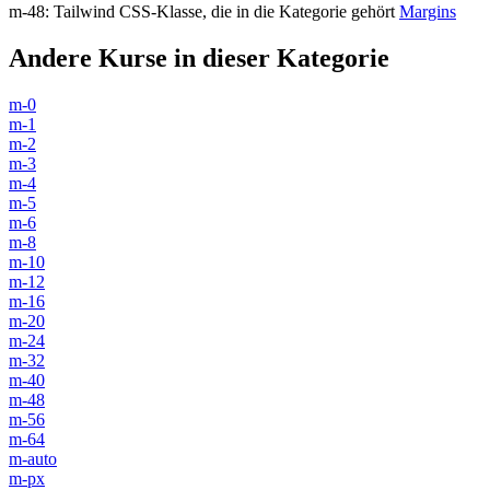
m-48
:
Tailwind CSS-Klasse, die in die Kategorie gehört
Margins
Andere Kurse in dieser Kategorie
m-0
m-1
m-2
m-3
m-4
m-5
m-6
m-8
m-10
m-12
m-16
m-20
m-24
m-32
m-40
m-48
m-56
m-64
m-auto
m-px