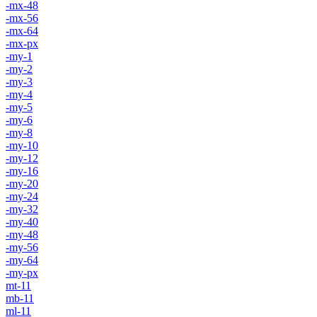
-mx-48
-mx-56
-mx-64
-mx-px
-my-1
-my-2
-my-3
-my-4
-my-5
-my-6
-my-8
-my-10
-my-12
-my-16
-my-20
-my-24
-my-32
-my-40
-my-48
-my-56
-my-64
-my-px
mt-11
mb-11
ml-11