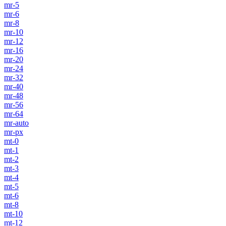
mr-5
mr-6
mr-8
mr-10
mr-12
mr-16
mr-20
mr-24
mr-32
mr-40
mr-48
mr-56
mr-64
mr-auto
mr-px
mt-0
mt-1
mt-2
mt-3
mt-4
mt-5
mt-6
mt-8
mt-10
mt-12