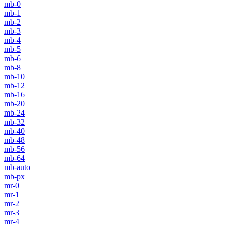
mb-0
mb-1
mb-2
mb-3
mb-4
mb-5
mb-6
mb-8
mb-10
mb-12
mb-16
mb-20
mb-24
mb-32
mb-40
mb-48
mb-56
mb-64
mb-auto
mb-px
mr-0
mr-1
mr-2
mr-3
mr-4