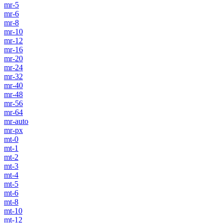
mr-5
mr-6
mr-8
mr-10
mr-12
mr-16
mr-20
mr-24
mr-32
mr-40
mr-48
mr-56
mr-64
mr-auto
mr-px
mt-0
mt-1
mt-2
mt-3
mt-4
mt-5
mt-6
mt-8
mt-10
mt-12