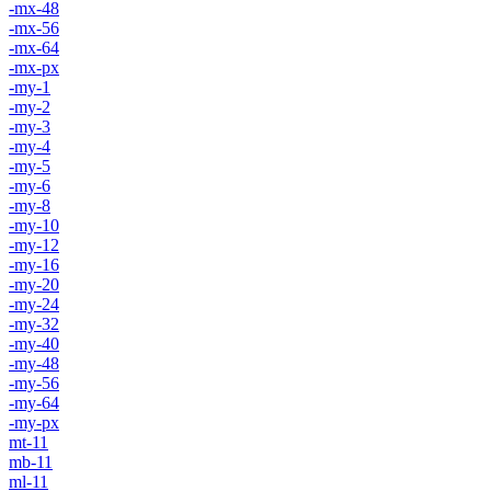
-mx-48
-mx-56
-mx-64
-mx-px
-my-1
-my-2
-my-3
-my-4
-my-5
-my-6
-my-8
-my-10
-my-12
-my-16
-my-20
-my-24
-my-32
-my-40
-my-48
-my-56
-my-64
-my-px
mt-11
mb-11
ml-11