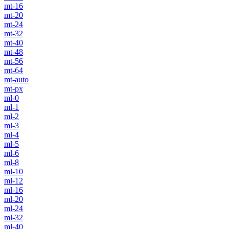
mt-16
mt-20
mt-24
mt-32
mt-40
mt-48
mt-56
mt-64
mt-auto
mt-px
ml-0
ml-1
ml-2
ml-3
ml-4
ml-5
ml-6
ml-8
ml-10
ml-12
ml-16
ml-20
ml-24
ml-32
ml-40