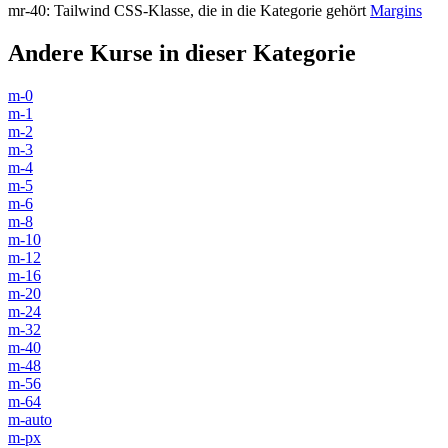
mr-40
:
Tailwind CSS-Klasse, die in die Kategorie gehört
Margins
Andere Kurse in dieser Kategorie
m-0
m-1
m-2
m-3
m-4
m-5
m-6
m-8
m-10
m-12
m-16
m-20
m-24
m-32
m-40
m-48
m-56
m-64
m-auto
m-px