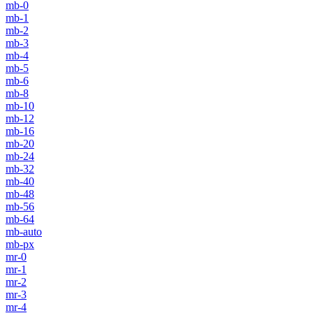
mb-0
mb-1
mb-2
mb-3
mb-4
mb-5
mb-6
mb-8
mb-10
mb-12
mb-16
mb-20
mb-24
mb-32
mb-40
mb-48
mb-56
mb-64
mb-auto
mb-px
mr-0
mr-1
mr-2
mr-3
mr-4