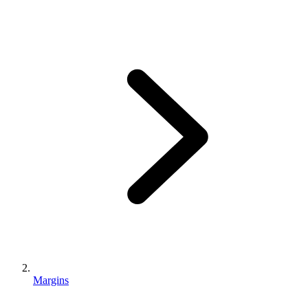
Margins