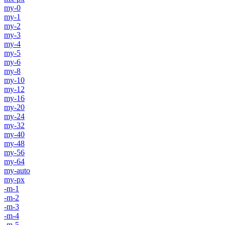
my-0
my-1
my-2
my-3
my-4
my-5
my-6
my-8
my-10
my-12
my-16
my-20
my-24
my-32
my-40
my-48
my-56
my-64
my-auto
my-px
-m-1
-m-2
-m-3
-m-4
-m-5