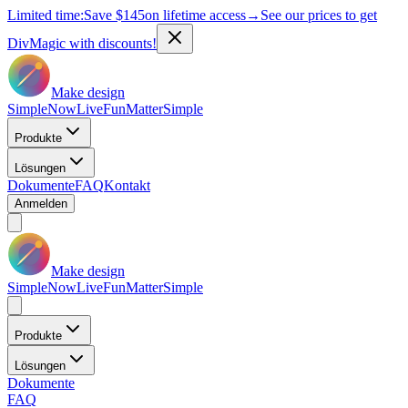
Limited time:
Save
$145
on lifetime access
→
See our prices to get
DivMagic with discounts!
Make design
Simple
Now
Live
Fun
Matter
Simple
Produkte
Lösungen
Dokumente
FAQ
Kontakt
Anmelden
Make design
Simple
Now
Live
Fun
Matter
Simple
Produkte
Lösungen
Dokumente
FAQ