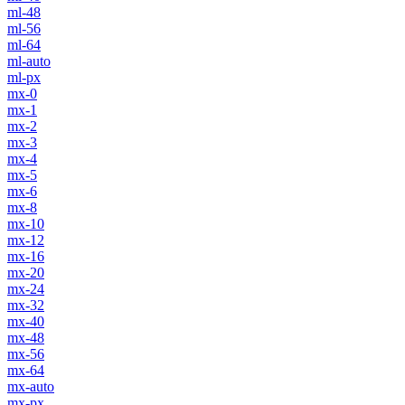
ml-48
ml-56
ml-64
ml-auto
ml-px
mx-0
mx-1
mx-2
mx-3
mx-4
mx-5
mx-6
mx-8
mx-10
mx-12
mx-16
mx-20
mx-24
mx-32
mx-40
mx-48
mx-56
mx-64
mx-auto
mx-px