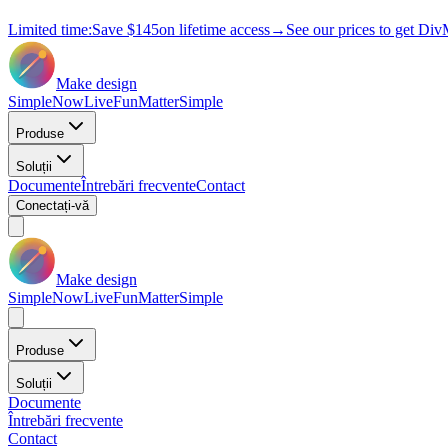
Limited time:
Save
$145
on lifetime access
→
See our prices to get Div
Make design
Simple
Now
Live
Fun
Matter
Simple
Produse
Soluții
Documente
Întrebări frecvente
Contact
Conectați-vă
Make design
Simple
Now
Live
Fun
Matter
Simple
Produse
Soluții
Documente
Întrebări frecvente
Contact