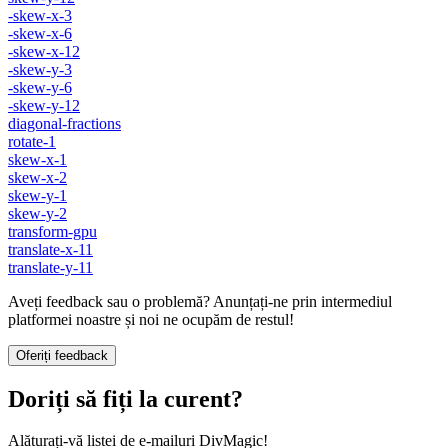
-skew-x-3
-skew-x-6
-skew-x-12
-skew-y-3
-skew-y-6
-skew-y-12
diagonal-fractions
rotate-1
skew-x-1
skew-x-2
skew-y-1
skew-y-2
transform-gpu
translate-x-11
translate-y-11
Aveți feedback sau o problemă? Anunțați-ne prin intermediul
platformei noastre și noi ne ocupăm de restul!
Oferiți feedback
Doriți să fiți la curent?
Alăturați-vă listei de e-mailuri DivMagic!