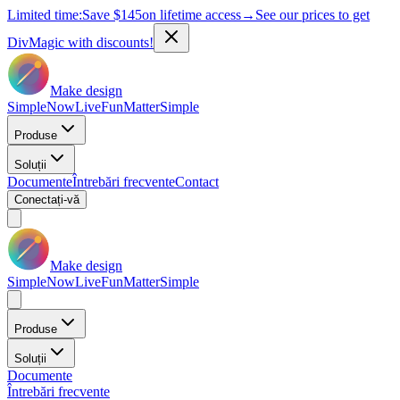
Limited time:
Save
$145
on lifetime access
→
See our prices to get
DivMagic with discounts!
Make design
Simple
Now
Live
Fun
Matter
Simple
Produse
Soluții
Documente
Întrebări frecvente
Contact
Conectați-vă
Make design
Simple
Now
Live
Fun
Matter
Simple
Produse
Soluții
Documente
Întrebări frecvente