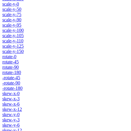
scale-y-0
scale-y-50
scale-y-75
scale-y-90
scale-y-95
scale-y-100
scale-y-105
scale-y-110
scale-y-125
scale-y-150
rotate-0
rotate-45
rotate-90
rotate-180
-rotate-45
-rotate-90
-rotate-180
skew-x-0
skew-x-3
skew-x-6
skew-x-12
skew-y-0
skew-y-3
skew-y-6
skew-y-12