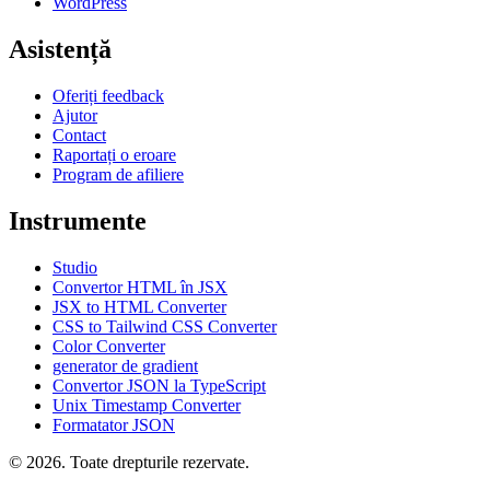
WordPress
Asistență
Oferiți feedback
Ajutor
Contact
Raportați o eroare
Program de afiliere
Instrumente
Studio
Convertor HTML în JSX
JSX to HTML Converter
CSS to Tailwind CSS Converter
Color Converter
generator de gradient
Convertor JSON la TypeScript
Unix Timestamp Converter
Formatator JSON
© 2026. Toate drepturile rezervate.