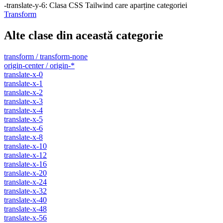
-translate-y-6
:
Clasa CSS Tailwind care aparține categoriei
Transform
Alte clase din această categorie
transform / transform-none
origin-center / origin-*
translate-x-0
translate-x-1
translate-x-2
translate-x-3
translate-x-4
translate-x-5
translate-x-6
translate-x-8
translate-x-10
translate-x-12
translate-x-16
translate-x-20
translate-x-24
translate-x-32
translate-x-40
translate-x-48
translate-x-56