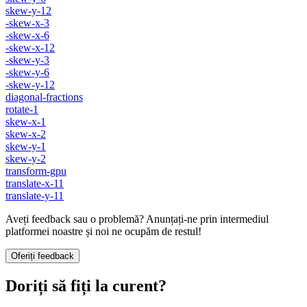
skew-y-12
-skew-x-3
-skew-x-6
-skew-x-12
-skew-y-3
-skew-y-6
-skew-y-12
diagonal-fractions
rotate-1
skew-x-1
skew-x-2
skew-y-1
skew-y-2
transform-gpu
translate-x-11
translate-y-11
Aveți feedback sau o problemă? Anunțați-ne prin intermediul
platformei noastre și noi ne ocupăm de restul!
Oferiți feedback
Doriți să fiți la curent?