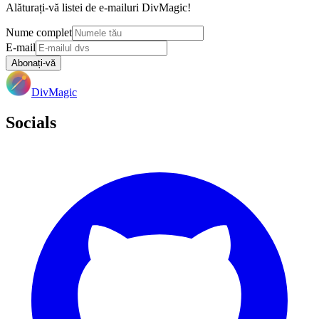
Alăturați-vă listei de e-mailuri DivMagic!
Nume complet
E-mail
Abonați-vă
DivMagic
Socials