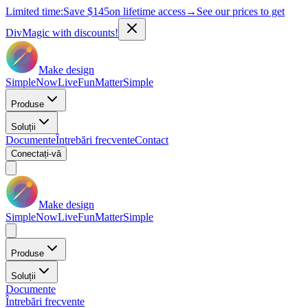
Limited time:
Save
$145
on lifetime access
→
See our prices to get
DivMagic with discounts!
Make design
Simple
Now
Live
Fun
Matter
Simple
Produse
Soluții
Documente
Întrebări frecvente
Contact
Conectați-vă
Make design
Simple
Now
Live
Fun
Matter
Simple
Produse
Soluții
Documente
Întrebări frecvente