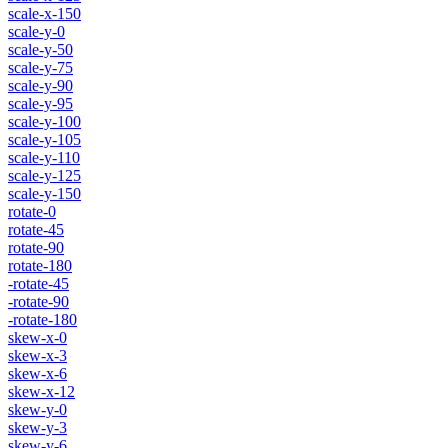
scale-x-150
scale-y-0
scale-y-50
scale-y-75
scale-y-90
scale-y-95
scale-y-100
scale-y-105
scale-y-110
scale-y-125
scale-y-150
rotate-0
rotate-45
rotate-90
rotate-180
-rotate-45
-rotate-90
-rotate-180
skew-x-0
skew-x-3
skew-x-6
skew-x-12
skew-y-0
skew-y-3
skew-y-6