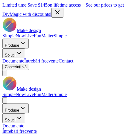
Limited time:
Save
$145
on lifetime access
→
See our prices to get
DivMagic with discounts!
Make design
Simple
Now
Live
Fun
Matter
Simple
Produse
Soluții
Documente
Întrebări frecvente
Contact
Conectați-vă
Make design
Simple
Now
Live
Fun
Matter
Simple
Produse
Soluții
Documente
Întrebări frecvente