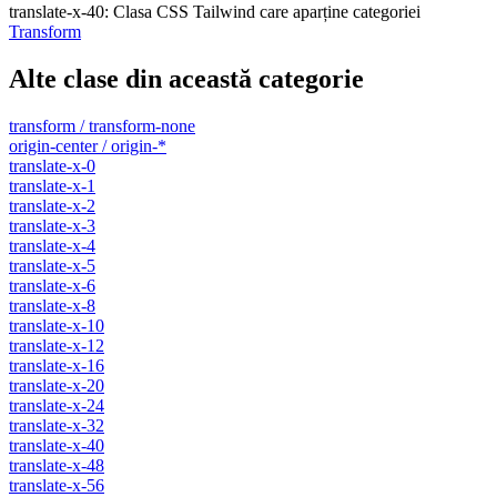
translate-x-40
:
Clasa CSS Tailwind care aparține categoriei
Transform
Alte clase din această categorie
transform / transform-none
origin-center / origin-*
translate-x-0
translate-x-1
translate-x-2
translate-x-3
translate-x-4
translate-x-5
translate-x-6
translate-x-8
translate-x-10
translate-x-12
translate-x-16
translate-x-20
translate-x-24
translate-x-32
translate-x-40
translate-x-48
translate-x-56