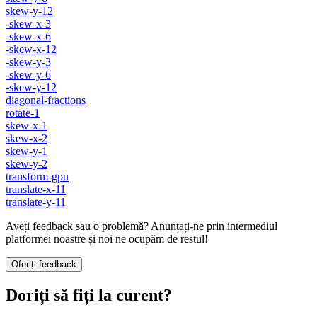
skew-y-12
-skew-x-3
-skew-x-6
-skew-x-12
-skew-y-3
-skew-y-6
-skew-y-12
diagonal-fractions
rotate-1
skew-x-1
skew-x-2
skew-y-1
skew-y-2
transform-gpu
translate-x-11
translate-y-11
Aveți feedback sau o problemă? Anunțați-ne prin intermediul
platformei noastre și noi ne ocupăm de restul!
Oferiți feedback
Doriți să fiți la curent?