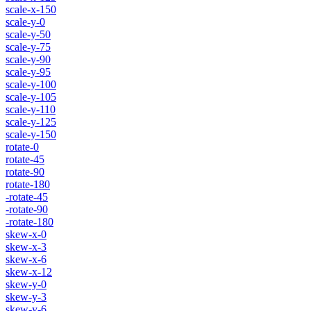
scale-x-150
scale-y-0
scale-y-50
scale-y-75
scale-y-90
scale-y-95
scale-y-100
scale-y-105
scale-y-110
scale-y-125
scale-y-150
rotate-0
rotate-45
rotate-90
rotate-180
-rotate-45
-rotate-90
-rotate-180
skew-x-0
skew-x-3
skew-x-6
skew-x-12
skew-y-0
skew-y-3
skew-y-6