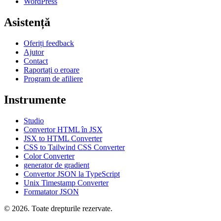
WordPress
Asistență
Oferiți feedback
Ajutor
Contact
Raportați o eroare
Program de afiliere
Instrumente
Studio
Convertor HTML în JSX
JSX to HTML Converter
CSS to Tailwind CSS Converter
Color Converter
generator de gradient
Convertor JSON la TypeScript
Unix Timestamp Converter
Formatator JSON
© 2026. Toate drepturile rezervate.