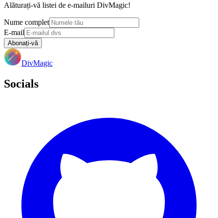
Alăturați-vă listei de e-mailuri DivMagic!
Nume complet
E-mail
Abonați-vă
DivMagic
Socials