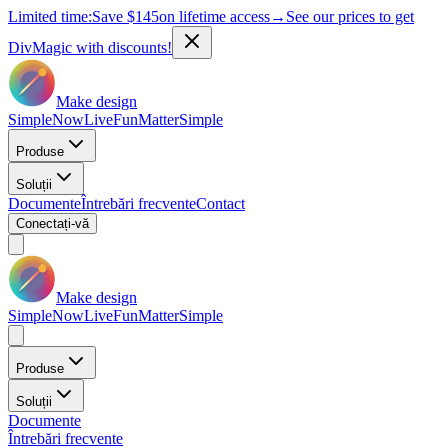
Limited time:
Save
$145
on lifetime access
→
See our prices to get
DivMagic with discounts!
Make design
Simple
Now
Live
Fun
Matter
Simple
Produse
Soluții
Documente
Întrebări frecvente
Contact
Conectați-vă
Make design
Simple
Now
Live
Fun
Matter
Simple
Produse
Soluții
Documente
Întrebări frecvente