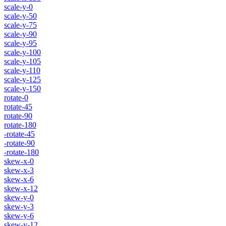
scale-y-0
scale-y-50
scale-y-75
scale-y-90
scale-y-95
scale-y-100
scale-y-105
scale-y-110
scale-y-125
scale-y-150
rotate-0
rotate-45
rotate-90
rotate-180
-rotate-45
-rotate-90
-rotate-180
skew-x-0
skew-x-3
skew-x-6
skew-x-12
skew-y-0
skew-y-3
skew-y-6
skew-y-12