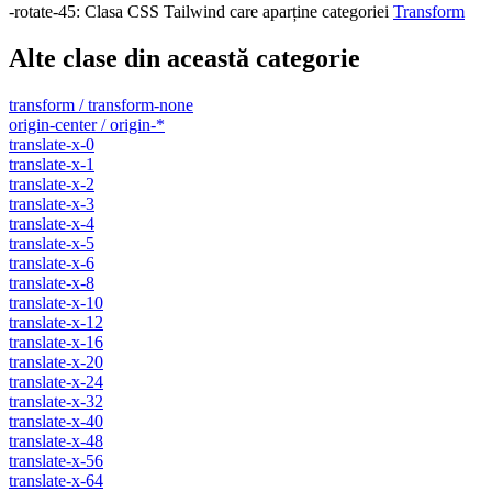
-rotate-45
:
Clasa CSS Tailwind care aparține categoriei
Transform
Alte clase din această categorie
transform / transform-none
origin-center / origin-*
translate-x-0
translate-x-1
translate-x-2
translate-x-3
translate-x-4
translate-x-5
translate-x-6
translate-x-8
translate-x-10
translate-x-12
translate-x-16
translate-x-20
translate-x-24
translate-x-32
translate-x-40
translate-x-48
translate-x-56
translate-x-64