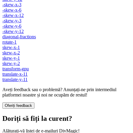
-skew-x-3
-skew-x-6
-skew-x-12
-skew-y-3
-skew-y-6
-skew-y-12
diagonal-fractions
rotate-1
skew-x-1
skew-x-2
skew-y-1
skew-y-2
transform-gpu
translate-x-11
translate-y-11
Aveți feedback sau o problemă? Anunțați-ne prin intermediul
platformei noastre și noi ne ocupăm de restul!
Oferiți feedback
Doriți să fiți la curent?
Alăturați-vă listei de e-mailuri DivMagic!