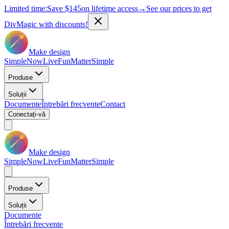
Limited time:
Save
$145
on lifetime access
→
See our prices to get
DivMagic with discounts!
Make design
Simple
Now
Live
Fun
Matter
Simple
Produse
Soluții
Documente
Întrebări frecvente
Contact
Conectați-vă
Make design
Simple
Now
Live
Fun
Matter
Simple
Produse
Soluții
Documente
Întrebări frecvente