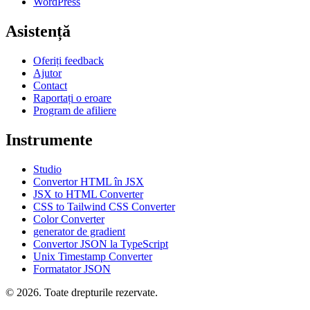
WordPress
Asistență
Oferiți feedback
Ajutor
Contact
Raportați o eroare
Program de afiliere
Instrumente
Studio
Convertor HTML în JSX
JSX to HTML Converter
CSS to Tailwind CSS Converter
Color Converter
generator de gradient
Convertor JSON la TypeScript
Unix Timestamp Converter
Formatator JSON
© 2026. Toate drepturile rezervate.