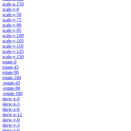
scale-x-150
scale-y-0
scale-y-50
scale-y-75
scale-y-90
scale-y-95
scale-y-100
scale-y-105
scale-y-110
scale-y-125
scale-y-150
rotate-0
rotate-45
rotate-90
rotate-180
-rotate-45
-rotate-90
-rotate-180
skew-x-0
skew-x-3
skew-x-6
skew-x-12
skew-y-0
skew-y-3
skew-y-6