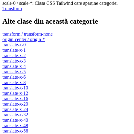
scale-0 / scale-*
:
Clasa CSS Tailwind care aparține categoriei
Transform
Alte clase din această categorie
transform / transform-none
origin-center / origin-*
translate-x-0
translate-x-1
translate-x-2
translate-x-3
translate-x-4
translate-x-5
translate-x-6
translate-x-8
translate-x-10
translate-x-12
translate-x-16
translate-x-20
translate-x-24
translate-x-32
translate-x-40
translate-x-48
translate-x-56