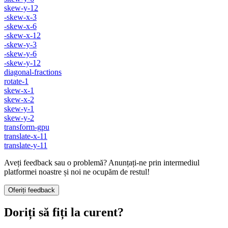
skew-y-12
-skew-x-3
-skew-x-6
-skew-x-12
-skew-y-3
-skew-y-6
-skew-y-12
diagonal-fractions
rotate-1
skew-x-1
skew-x-2
skew-y-1
skew-y-2
transform-gpu
translate-x-11
translate-y-11
Aveți feedback sau o problemă? Anunțați-ne prin intermediul
platformei noastre și noi ne ocupăm de restul!
Oferiți feedback
Doriți să fiți la curent?