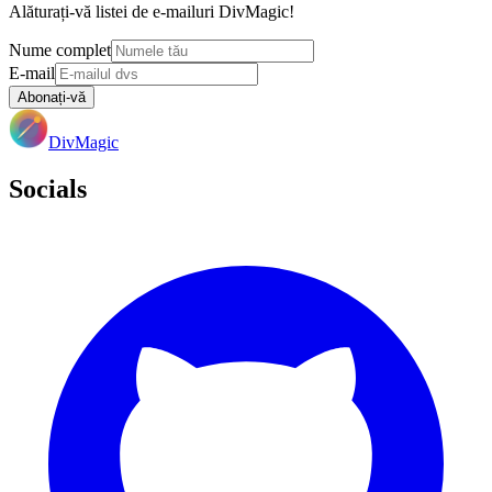
Alăturați-vă listei de e-mailuri DivMagic!
Nume complet
E-mail
Abonați-vă
DivMagic
Socials