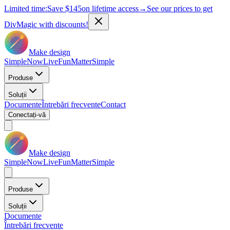
Limited time:
Save
$145
on lifetime access
→
See our prices to get
DivMagic with discounts!
Make design
Simple
Now
Live
Fun
Matter
Simple
Produse
Soluții
Documente
Întrebări frecvente
Contact
Conectați-vă
Make design
Simple
Now
Live
Fun
Matter
Simple
Produse
Soluții
Documente
Întrebări frecvente