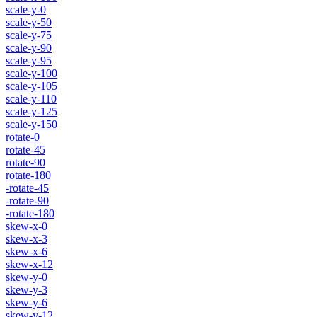
scale-y-0
scale-y-50
scale-y-75
scale-y-90
scale-y-95
scale-y-100
scale-y-105
scale-y-110
scale-y-125
scale-y-150
rotate-0
rotate-45
rotate-90
rotate-180
-rotate-45
-rotate-90
-rotate-180
skew-x-0
skew-x-3
skew-x-6
skew-x-12
skew-y-0
skew-y-3
skew-y-6
skew-y-12