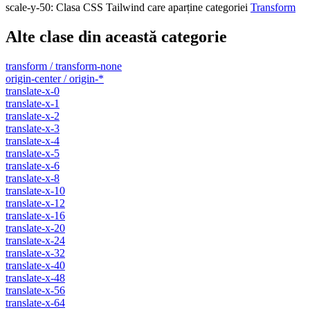
scale-y-50
:
Clasa CSS Tailwind care aparține categoriei
Transform
Alte clase din această categorie
transform / transform-none
origin-center / origin-*
translate-x-0
translate-x-1
translate-x-2
translate-x-3
translate-x-4
translate-x-5
translate-x-6
translate-x-8
translate-x-10
translate-x-12
translate-x-16
translate-x-20
translate-x-24
translate-x-32
translate-x-40
translate-x-48
translate-x-56
translate-x-64