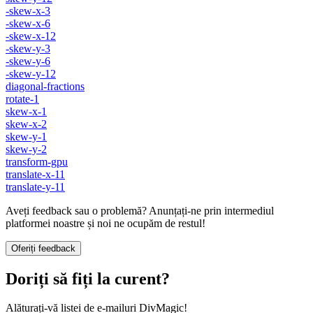
-skew-x-3
-skew-x-6
-skew-x-12
-skew-y-3
-skew-y-6
-skew-y-12
diagonal-fractions
rotate-1
skew-x-1
skew-x-2
skew-y-1
skew-y-2
transform-gpu
translate-x-11
translate-y-11
Aveți feedback sau o problemă? Anunțați-ne prin intermediul
platformei noastre și noi ne ocupăm de restul!
Oferiți feedback
Doriți să fiți la curent?
Alăturați-vă listei de e-mailuri DivMagic!