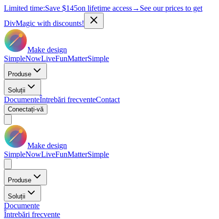
Limited time:
Save
$145
on lifetime access
→
See our prices to get
DivMagic with discounts!
Make design
Simple
Now
Live
Fun
Matter
Simple
Produse
Soluții
Documente
Întrebări frecvente
Contact
Conectați-vă
Make design
Simple
Now
Live
Fun
Matter
Simple
Produse
Soluții
Documente
Întrebări frecvente