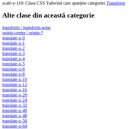
scale-y-110
:
Clasa CSS Tailwind care aparține categoriei
Transform
Alte clase din această categorie
transform / transform-none
origin-center / origin-*
translate-x-0
translate-x-1
translate-x-2
translate-x-3
translate-x-4
translate-x-5
translate-x-6
translate-x-8
translate-x-10
translate-x-12
translate-x-16
translate-x-20
translate-x-24
translate-x-32
translate-x-40
translate-x-48
translate-x-56
translate-x-64