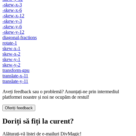
-skew-x-3
-skew-x-6
-skew-x-12
-skew-y-3
-skew-y-6
-skew-y-12
diagonal-fractions
rotate-1
skew-x-1
skew-x-2
skew-y-1
skew-y-2
transform-gpu
translate-x-11
translate-y-11
Aveți feedback sau o problemă? Anunțați-ne prin intermediul
platformei noastre și noi ne ocupăm de restul!
Oferiți feedback
Doriți să fiți la curent?
Alăturați-vă listei de e-mailuri DivMagic!