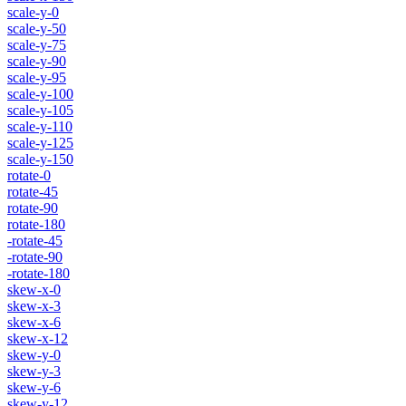
scale-y-0
scale-y-50
scale-y-75
scale-y-90
scale-y-95
scale-y-100
scale-y-105
scale-y-110
scale-y-125
scale-y-150
rotate-0
rotate-45
rotate-90
rotate-180
-rotate-45
-rotate-90
-rotate-180
skew-x-0
skew-x-3
skew-x-6
skew-x-12
skew-y-0
skew-y-3
skew-y-6
skew-y-12