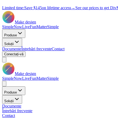
Limited time:
Save
$145
on lifetime access
→
See our prices to get Div
Make design
Simple
Now
Live
Fun
Matter
Simple
Produse
Soluții
Documente
Întrebări frecvente
Contact
Conectați-vă
Make design
Simple
Now
Live
Fun
Matter
Simple
Produse
Soluții
Documente
Întrebări frecvente
Contact