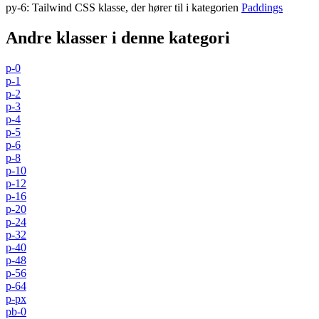
py-6
:
Tailwind CSS klasse, der hører til i kategorien
Paddings
Andre klasser i denne kategori
p-0
p-1
p-2
p-3
p-4
p-5
p-6
p-8
p-10
p-12
p-16
p-20
p-24
p-32
p-40
p-48
p-56
p-64
p-px
pb-0