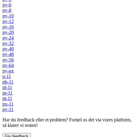
py-6
py-8
py-10
py-12
py-16
py-20
py-24
py-32
py-40
py-48
py-56
py-64
py-px
p-11
pb-11
pl-11
pr-11
pt-11
px-11
py-11
Har du feedback eller et problem? Fortæl os det via vores platform,
så klarer vi resten!
Giv feedback