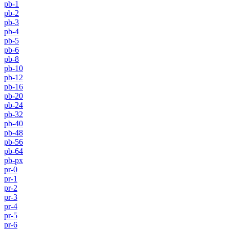
pb-1
pb-2
pb-3
pb-4
pb-5
pb-6
pb-8
pb-10
pb-12
pb-16
pb-20
pb-24
pb-32
pb-40
pb-48
pb-56
pb-64
pb-px
pr-0
pr-1
pr-2
pr-3
pr-4
pr-5
pr-6