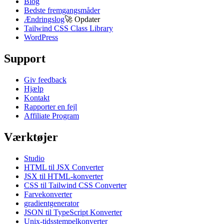
Blog
Bedste fremgangsmåder
Ændringslog
🚀
Opdater
Tailwind CSS Class Library
WordPress
Support
Giv feedback
Hjælp
Kontakt
Rapporter en fejl
Affiliate Program
Værktøjer
Studio
HTML til JSX Converter
JSX til HTML-konverter
CSS til Tailwind CSS Converter
Farvekonverter
gradientgenerator
JSON til TypeScript Konverter
Unix-tidsstempelkonverter