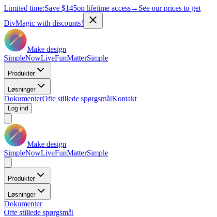
Limited time:
Save
$145
on lifetime access
→
See our prices to get
DivMagic with discounts!
Make design
Simple
Now
Live
Fun
Matter
Simple
Produkter
Løsninger
Dokumenter
Ofte stillede spørgsmål
Kontakt
Log ind
Make design
Simple
Now
Live
Fun
Matter
Simple
Produkter
Løsninger
Dokumenter
Ofte stillede spørgsmål