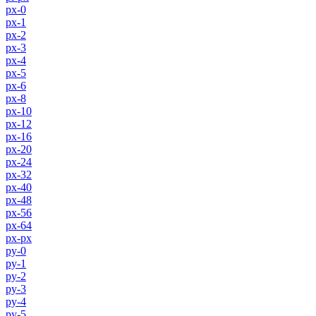
px-0
px-1
px-2
px-3
px-4
px-5
px-6
px-8
px-10
px-12
px-16
px-20
px-24
px-32
px-40
px-48
px-56
px-64
px-px
py-0
py-1
py-2
py-3
py-4
py-5