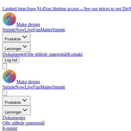
Limited time:
Save
$145
on lifetime access
→
See our prices to get Div
Make design
Simple
Now
Live
Fun
Matter
Simple
Produkter
Løsninger
Dokumenter
Ofte stillede spørgsmål
Kontakt
Log ind
Make design
Simple
Now
Live
Fun
Matter
Simple
Produkter
Løsninger
Dokumenter
Ofte stillede spørgsmål
Kontakt