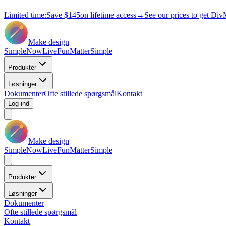
Limited time:
Save
$145
on lifetime access
→
See our prices to get Div
Make design
Simple
Now
Live
Fun
Matter
Simple
Produkter
Løsninger
Dokumenter
Ofte stillede spørgsmål
Kontakt
Log ind
Make design
Simple
Now
Live
Fun
Matter
Simple
Produkter
Løsninger
Dokumenter
Ofte stillede spørgsmål
Kontakt