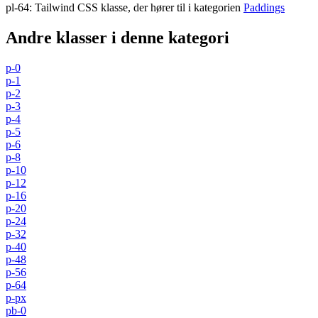
pl-64
:
Tailwind CSS klasse, der hører til i kategorien
Paddings
Andre klasser i denne kategori
p-0
p-1
p-2
p-3
p-4
p-5
p-6
p-8
p-10
p-12
p-16
p-20
p-24
p-32
p-40
p-48
p-56
p-64
p-px
pb-0