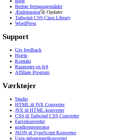
Blog
Bedste fremgangsmåder
Ændringslog
🚀
Opdater
Tailwind CSS Class Library
WordPress
Support
Giv feedback
Hjælp
Kontakt
Rapporter en fejl
Affiliate Program
Værktøjer
Studio
HTML til JSX Converter
JSX til HTML-konverter
CSS til Tailwind CSS Converter
Farvekonverter
gradientgenerator
JSON til TypeScript Konverter
Unix-tidsstempelkonverter