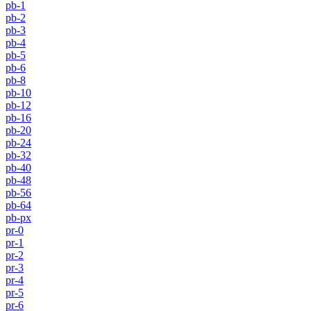
pb-1
pb-2
pb-3
pb-4
pb-5
pb-6
pb-8
pb-10
pb-12
pb-16
pb-20
pb-24
pb-32
pb-40
pb-48
pb-56
pb-64
pb-px
pr-0
pr-1
pr-2
pr-3
pr-4
pr-5
pr-6