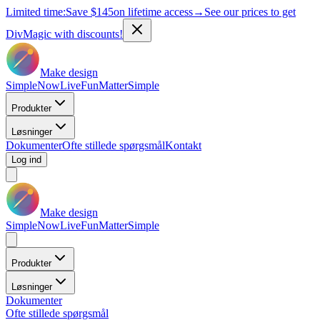
Limited time:
Save
$145
on lifetime access
→
See our prices to get
DivMagic with discounts!
Make design
Simple
Now
Live
Fun
Matter
Simple
Produkter
Løsninger
Dokumenter
Ofte stillede spørgsmål
Kontakt
Log ind
Make design
Simple
Now
Live
Fun
Matter
Simple
Produkter
Løsninger
Dokumenter
Ofte stillede spørgsmål