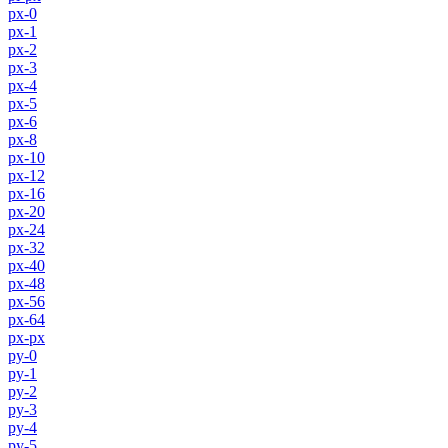
px-0
px-1
px-2
px-3
px-4
px-5
px-6
px-8
px-10
px-12
px-16
px-20
px-24
px-32
px-40
px-48
px-56
px-64
px-px
py-0
py-1
py-2
py-3
py-4
py-5