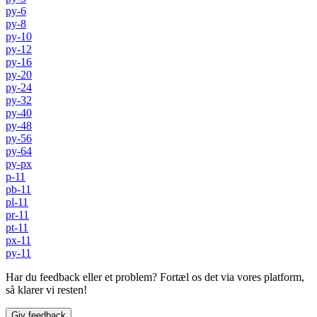
py-6
py-8
py-10
py-12
py-16
py-20
py-24
py-32
py-40
py-48
py-56
py-64
py-px
p-11
pb-11
pl-11
pr-11
pt-11
px-11
py-11
Har du feedback eller et problem? Fortæl os det via vores platform,
så klarer vi resten!
Giv feedback