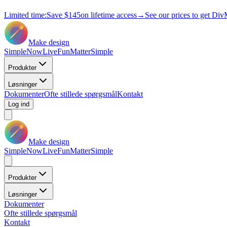
Limited time:
Save
$145
on lifetime access
→
See our prices to get Div
Make design
Simple
Now
Live
Fun
Matter
Simple
Produkter
Løsninger
Dokumenter
Ofte stillede spørgsmål
Kontakt
Log ind
Make design
Simple
Now
Live
Fun
Matter
Simple
Produkter
Løsninger
Dokumenter
Ofte stillede spørgsmål
Kontakt