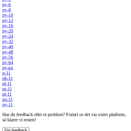
py-6
py-8
py-10
py-12
py-16
py-20
py-24
py-32
py-40
py-48
py-56
py-64
py-px
p-11
pb-11
pl-11
pr-11
pt-11
px-11
py-11
Har du feedback eller et problem? Fortæl os det via vores platform,
så klarer vi resten!
Giv feedback