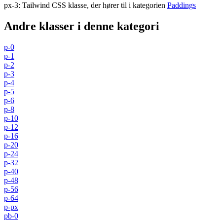
px-3
:
Tailwind CSS klasse, der hører til i kategorien
Paddings
Andre klasser i denne kategori
p-0
p-1
p-2
p-3
p-4
p-5
p-6
p-8
p-10
p-12
p-16
p-20
p-24
p-32
p-40
p-48
p-56
p-64
p-px
pb-0