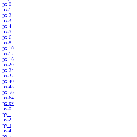
px-0
px-1
px-2
px-3
px-4
px-5
px-6
px-8
px-10
px-12
px-16
px-20
px-24
px-32
px-40
px-48
px-56
px-64
px-px
py-0
py-1
py-2
py-3
py-4
py-5