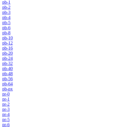
pb-1
pb-2
pb-3
pb-4
pb-5
pb-6
pb-8
pb-10
pb-12
pb-16
pb-20
pb-24
pb-32
pb-40
pb-48
pb-56
pb-64
pb-px
pr-0
pr-1
pr-2
pr-3
pr-4
pr-5
pr-6