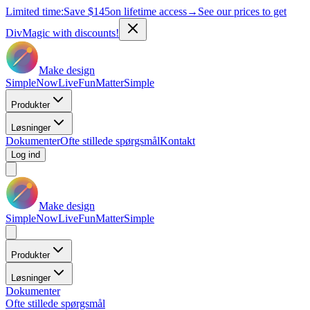
Limited time:
Save
$145
on lifetime access
→
See our prices to get
DivMagic with discounts!
Make design
Simple
Now
Live
Fun
Matter
Simple
Produkter
Løsninger
Dokumenter
Ofte stillede spørgsmål
Kontakt
Log ind
Make design
Simple
Now
Live
Fun
Matter
Simple
Produkter
Løsninger
Dokumenter
Ofte stillede spørgsmål