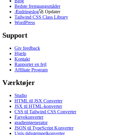
Blog
Bedste fremgangsmåder
Ændringslog
🚀
Opdater
Tailwind CSS Class Library
WordPress
Support
Giv feedback
Hjælp
Kontakt
Rapporter en fejl
Affiliate Program
Værktøjer
Studio
HTML til JSX Converter
JSX til HTML-konverter
CSS til Tailwind CSS Converter
Farvekonverter
gradientgenerator
JSON til TypeScript Konverter
Unix-tidsstempelkonverter